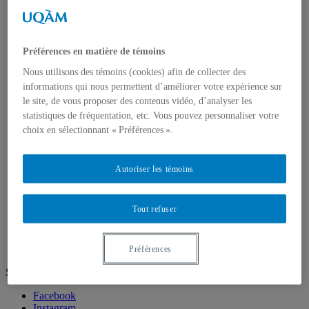
Doctorat en géographie
Directions des programmes
Corps enseignant
Professeur.e.s régulie.è.r.e.s
Professeur.e.s associé.e.s
Préférences en matière de témoins
Professeur.e.s invité.e.s
Nous utilisons des témoins (cookies) afin de collecter des
Chargé.e.s de cours de géographie
informations qui nous permettent d’améliorer votre expérience sur
Recherche
Équipes et unités de recherche
le site, de vous proposer des contenus vidéo, d’analyser les
Régles d’éthique
statistiques de fréquentation, etc. Vous pouvez personnaliser votre
Axes de recherche
choix en sélectionnant « Préférences ».
Publications
Mémoires et thèses
Laboratoires
Autoriser les témoins
Équipements de recherche
Médias
Géographie à UQAM.tv
Tout refuser
Revue de presse
Nous joindre
Préférences
Suivez-nous
Facebook
Instagram