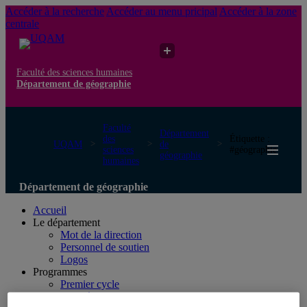
Accéder à la recherche
Accéder au menu pricipal
Accéder à la zone
centrale
Faculté des sciences humaines
Département de géographie
Faculté
Département
des
Étiquette :
UQAM
de
sciences
#géographie
géographie
humaines
Département de géographie
Accueil
Le département
Mot de la direction
Personnel de soutien
Logos
Programmes
Premier cycle
Deuxième cycle