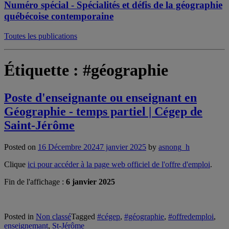
Numéro spécial - Spécialités et défis de la géographie
québécoise contemporaine
Toutes les publications
Étiquette :
#géographie
Poste d'enseignante ou enseignant en
Géographie - temps partiel | Cégep de
Saint-Jérôme
Posted on
16 Décembre 2024
7 janvier 2025
by
asnong_h
Clique
ici pour accéder à la page web officiel de l'offre d'emploi
.
Fin de l'affichage :
6 janvier 2025
Posted in
Non classé
Tagged
#cégep
,
#géographie
,
#offredemploi
,
enseignemant
,
St-Jérôme