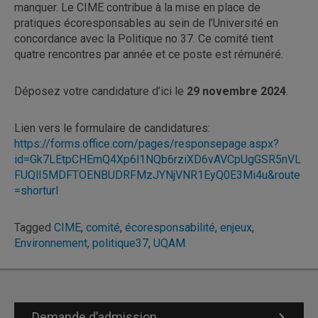
manquer. Le CIME contribue à la mise en place de
pratiques écoresponsables au sein de l’Université en
concordance avec la Politique no 37. Ce comité tient
quatre rencontres par année et ce poste est rémunéré.
Déposez votre candidature d’ici le
29 novembre 2024
.
Lien vers le formulaire de candidatures:
https://forms.office.com/pages/responsepage.aspx?
id=Gk7LEtpCHEmQ4Xp6l1NQb6rziXD6vAVCpUgGSR5nVL
FUQlI5MDFTOENBUDRFMzJYNjVNR1EyQ0E3Mi4u&route
=shorturl
Tagged
CIME
,
comité
,
écoresponsabilité
,
enjeux
,
Environnement
,
politique37
,
UQAM
Demande d’admission