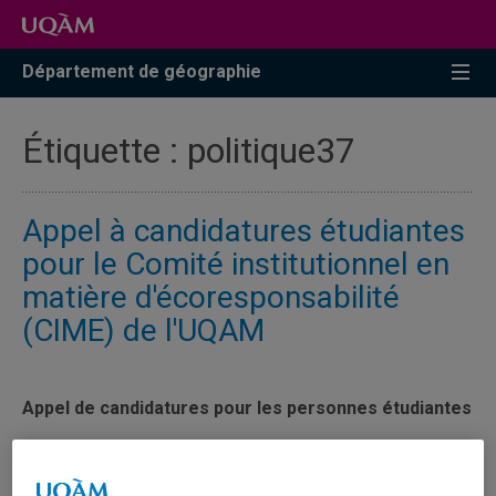
Accéder
Accéder
Accéder
à
au
à
la
menu
la
Département de géographie
recherche
pricipal
zone
centrale
Étiquette :
politique37
Appel à candidatures étudiantes
pour le Comité institutionnel en
matière d'écoresponsabilité
(CIME) de l'UQAM
Appel de candidatures pour les personnes étudiantes
Le