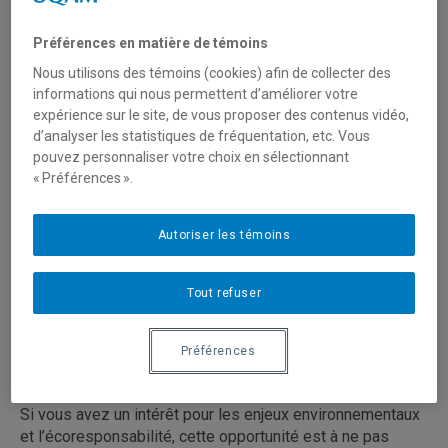
Préférences en matière de témoins
Nous utilisons des témoins (cookies) afin de collecter des
informations qui nous permettent d’améliorer votre
expérience sur le site, de vous proposer des contenus vidéo,
d’analyser les statistiques de fréquentation, etc. Vous
pouvez personnaliser votre choix en sélectionnant
« Préférences ».
Autoriser les témoins
Tout refuser
Comité institutionnel d’application de la Politique en
Préférences
matière d’écoresponsabilité (CIME) de l’UQAM, est à la
recherche de candidatures pour des postes étudiant.e.s.
Si vous avez un intérêt pour les enjeux environnementaux
et l’écoresponsabilité, cette opportunité est à ne pas