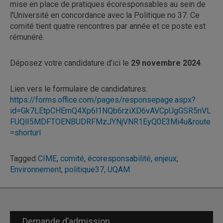
mise en place de pratiques écoresponsables au sein de
l’Université en concordance avec la Politique no 37. Ce
comité tient quatre rencontres par année et ce poste est
rémunéré.
Déposez votre candidature d’ici le
29 novembre 2024
.
Lien vers le formulaire de candidatures:
https://forms.office.com/pages/responsepage.aspx?
id=Gk7LEtpCHEmQ4Xp6l1NQb6rziXD6vAVCpUgGSR5nVL
FUQlI5MDFTOENBUDRFMzJYNjVNR1EyQ0E3Mi4u&route
=shorturl
Tagged
CIME
,
comité
,
écoresponsabilité
,
enjeux
,
Environnement
,
politique37
,
UQAM
Demande d’admission