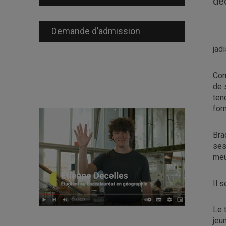
dé
Demande d’admission
jad
Com
de 
ten
for
Bra
ses
meu
Il 
Le 
jeu