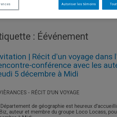
érences
Autoriser les témoins
Tout
tiquette :
Éévénement
nvitation | Récit d'un voyage dans
encontre-conférence avec les aute
eudi 5 décembre à Midi
VIÈRANCES - RÉCIT D'UN VOYAGE
 Département de géographie est heureux d'accueillir
 Biz, auteur et membre du groupe Loco Locass, pour