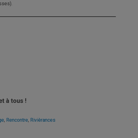
sses).
t à tous !
ge
,
Rencontre
,
Rivièrances