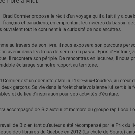
cembre à Midi.
Brad Cormier propose le récit d’un voyage qu’il a fait il y a qu
français et canadiens, en empruntant les rivières du bassin de
is ouvraient tout le continent à la curiosité de nos ancêtres.
me au travers de son livre, il nous exposera son parcours perso
son avenir dans les trous de serrure du passé. Épris d’Histoire
due, il racontera son périple. De rencontres en lectures, il nous
midable éclairage sur notre rapport au territoire.
d Cormier est un ébéniste établi à L’Isle-aux-Coudres, au cœur 
 deux garçons. Sa vie dans la forêt charlevoisienne lui sert à la
bles et de lieu d’inspiration pour ses activités d’écriture.
sera accompagné de Biz auteur et membre du groupe rap Loco Lo
travail de Biz en tant qu’auteur a été récompensé par le Prix du 
nesse des libraires du Québec en 2012 (La chute de Sparte) ains