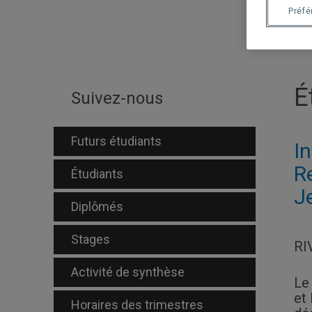
Préf
É
Suivez-nous
Futurs étudiants
I
R
Étudiants
J
Diplômés
Stages
RI
Activité de synthèse
Le
et
Horaires des trimestres