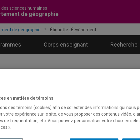
é des sciences humaines
rtement de géographie
ement de géographie
Étiquette :
Éévénement
grammes
Corps enseignant
Recherche
ces en matière de témoins
sons des témoins (cookies) afin de collecter des informations qui nous 
r votre expérience sur le site, de vous proposer des contenus vidéo, d’a
es de fréquentation, etc. Vous pouvez personnaliser votre choix en séle
ces ».