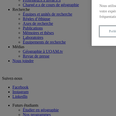
Professeur.e.s invité.e.s
Chargé.e.s de cours de géographie
Nous utilis
Recherche
votre expér
Équipes et unités de recherche
fréquentati
Régles d’éthique
Axes de recherche
Publications
Préf
Mémoires et thèses
Laboratoires
Équipements de recherche
Médias
Géographie à UQAM.tv
Revue de presse
Nous joindre
Suivez-nous
Facebook
Instagram
LinkedIn
Futurs étudiants
Étudier en géographie
Nos programmes