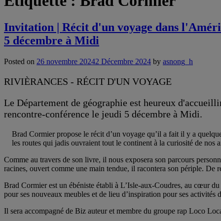
Étiquette :
Brad Cormier
Invitation | Récit d'un voyage dans l'Amér
5 décembre à Midi
Posted on
26 novembre 2024
2 Décembre 2024
by
asnong_h
RIVIÈRANCES - RÉCIT D'UN VOYAGE
Le Département de géographie est heureux d'accueilli
rencontre-conférence le jeudi 5 décembre à Midi.
Brad Cormier propose le récit d’un voyage qu’il a fait il y a quelqu
les routes qui jadis ouvraient tout le continent à la curiosité de nos a
Comme au travers de son livre, il nous exposera son parcours personne
racines, ouvert comme une main tendue, il racontera son périple. De ren
Brad Cormier est un ébéniste établi à L’Isle-aux-Coudres, au cœur du f
pour ses nouveaux meubles et de lieu d’inspiration pour ses activités d
Il sera accompagné de Biz auteur et membre du groupe rap Loco Loca