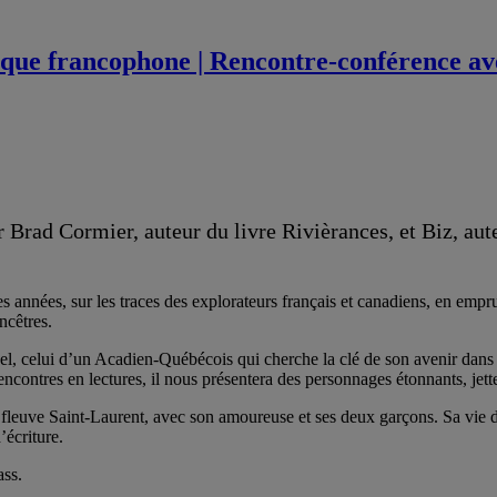
ique francophone | Rencontre-conférence ave
r Brad Cormier, auteur du livre Rivièrances, et Biz, a
es années, sur les traces des explorateurs français et canadiens, en empr
ncêtres.
l, celui d’un Acadien-Québécois qui cherche la clé de son avenir dans l
contres en lectures, il nous présentera des personnages étonnants, jetter
leuve Saint-Laurent, avec son amoureuse et ses deux garçons. Sa vie dans 
’écriture.
ss.