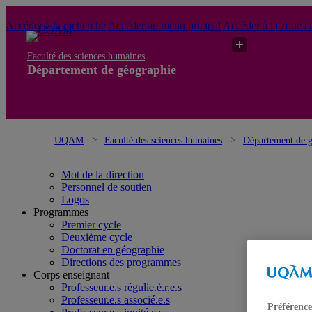
Accéder à la recherche
Accéder au menu pricipal
Accéder à la zone ce
Faculté des sciences humaines
Département de géographie
UQAM
Faculté des sciences humaines
Département de 
Mot de la direction
Personnel de soutien
Logos
Programmes
Premier cycle
Deuxième cycle
Doctorat en géographie
Directions des programmes
Corps enseignant
Professeur.e.s régulie.è.r.e.s
Professeur.e.s associé.e.s
Préférence