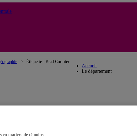
ntrale
Département de géogr
géographie
Étiquette :
Brad Cormier
Accueil
Le département
s en matière de témoins