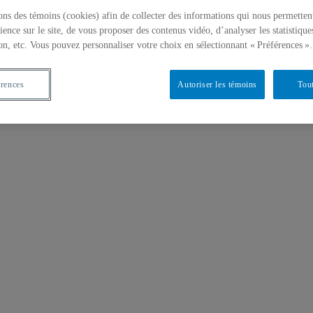
ons des témoins (cookies) afin de collecter des informations qui nous permetten
ience sur le site, de vous proposer des contenus vidéo, d’analyser les statistique
on, etc. Vous pouvez personnaliser votre choix en sélectionnant « Préférences ».
érences
Autoriser les témoins
Tout