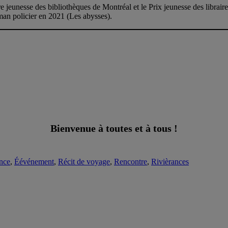
re jeunesse des bibliothèques de Montréal et le Prix jeunesse des librai
an policier en 2021 (Les abysses).
Bienvenue à toutes et à tous !
nce
,
Éévénement
,
Récit de voyage
,
Rencontre
,
Rivièrances