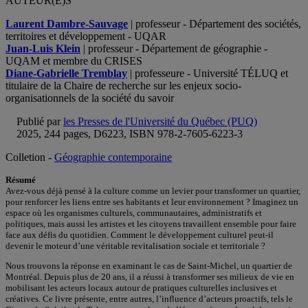
AUTEUR(E)S
Laurent Dambre-Sauvage
| professeur - Département des sociétés,
territoires et développement - UQAR
Juan-Luis Klein
| professeur - Département de géographie -
UQAM et membre du CRISES
Diane-Gabrielle Tremblay
| professeure - Université TÉLUQ et
titulaire de la Chaire de recherche sur les enjeux socio-
organisationnels de la société du savoir
Publié par
les Presses de l'Université du Québec (PUQ)
2025, 244 pages, D6223, ISBN 978-2-7605-6223-3
Colletion -
Géographie contemporaine
Résumé
Avez-vous déjà pensé à la culture comme un levier pour transformer un quartier,
pour renforcer les liens entre ses habitants et leur environnement ? Imaginez un
espace où les organismes culturels, communautaires, administratifs et
politiques, mais aussi les artistes et les citoyens travaillent ensemble pour faire
face aux défis du quotidien. Comment le développement culturel peut-il
devenir le moteur d’une véritable revitalisation sociale et territoriale ?
Nous trouvons la réponse en examinant le cas de Saint-Michel, un quartier de
Montréal. Depuis plus de 20 ans, il a réussi à transformer ses milieux de vie en
mobilisant les acteurs locaux autour de pratiques culturelles inclusives et
créatives. Ce livre présente, entre autres, l’influence d’acteurs proactifs, tels le