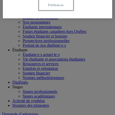
LinkedIn
Préférences
Futurs étudiants
Étudier en géographie
Nos programmes
Étudiants internationaux
Futurs étudiants canadiens hors Québec
Soutien financier et bourses
Perspectives professionnelles
Portrait de nos diplômé·e·s
Étudiants
Étudiant·e·s actuel·le·s
Vie étudiante et associations étudiantes
Ressources et services
Emplois et orientation
Soutien financier
Normes méthodologiques
Diplômés
Stages
Stages professionnels
Stages académiques
Activité de synthèse
Horaires des trimestres
Demande d’admission