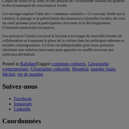
Cirque du Soleil et la Tohu, et une analyse de l’écosystème culturel du quartier
et des dynamiques de concertation locale.
Cet ouvrage explore l’idée des « communs culturels ». Ce concept, fondé sur la
création, le partage et la préservation des ressources culturelles locales, devient
un outil puissant pour la participation citoyenne et le développement
d’identités territoriales inclusives.
Les auteurs et l’autrice invitent le lectorat à envisager de nouvelles formes de
collaboration et à repenser la place de la culture dans les politiques urbaines et
sociales contemporaines. Ce livre est indispensable pour toute personne
cherchant une solution innovante pour apporter un souffle nouveau aux
territoires dévitalisés.
Posted in
Babillard
Tagged
communs culturels
,
Géographie
contemporaire
,
Géographie culturelle
,
Montréal
,
quartier Saint-
Michel
,
vie de quartier
Suivez-nous
Facebook
Instagram
LinkedIn
Coordonnées