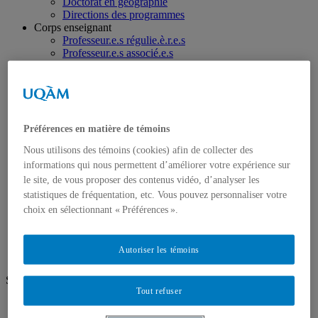
Doctorat en géographie
Directions des programmes
Corps enseignant
Professeur.e.s régulie.è.r.e.s
Professeur.e.s associé.e.s
Professeur.e.s invité.e.s
Chargé.e.s de cours de géographie
Recherche
Équipes et unités de recherche
Régles d’éthique
Préférences en matière de témoins
Axes de recherche
Publications
Nous utilisons des témoins (cookies) afin de collecter des
Mémoires et thèses
informations qui nous permettent d’améliorer votre expérience sur
Laboratoires
le site, de vous proposer des contenus vidéo, d’analyser les
Équipements de recherche
Médias
statistiques de fréquentation, etc. Vous pouvez personnaliser votre
Géographie à UQAM.tv
choix en sélectionnant « Préférences ».
Revue de presse
Nous joindre
Autoriser les témoins
Suivez-nous
Tout refuser
Facebook
Instagram