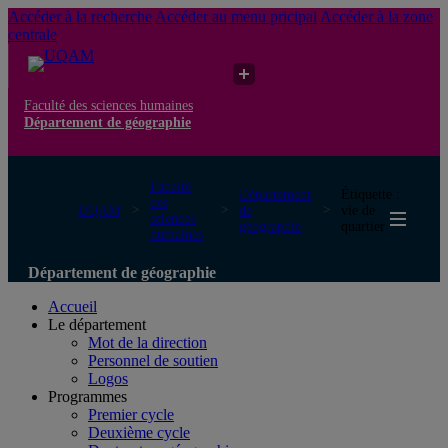
Accéder à la recherche
Accéder au menu pricipal
Accéder à la zone
centrale
Faculté des sciences humaines
Département de géographie
Faculté
Département
Étiquette :
des
UQAM
de
vie de
sciences
géographie
quartier
humaines
Département de géographie
Accueil
Le département
Mot de la direction
Personnel de soutien
Logos
Programmes
Premier cycle
Deuxième cycle