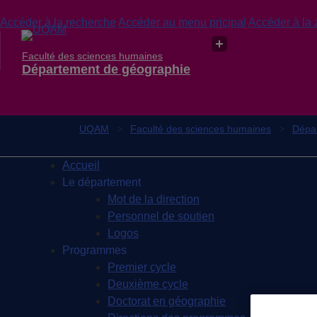
Accéder à la recherche
Accéder au menu pricipal
Accéder à la 
Faculté des sciences humaines
Département de géographie
UQAM
Faculté des sciences humaines
Dépa
Accueil
Le département
Mot de la direction
Personnel de soutien
Logos
Programmes
Premier cycle
Deuxième cycle
Doctorat en géographie