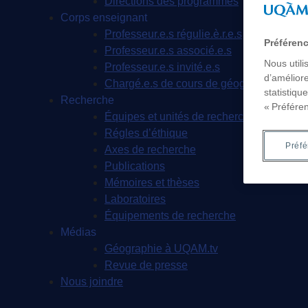
Directions des programmes
Corps enseignant
Professeur.e.s régulie.è.r.e.s
Préféren
Professeur.e.s associé.e.s
Nous utili
Professeur.e.s invité.e.s
d’améliore
Chargé.e.s de cours de géographie
statistiqu
Recherche
« Préfére
Équipes et unités de recherche
Régles d’éthique
Préf
Axes de recherche
Publications
Mémoires et thèses
Laboratoires
Équipements de recherche
Médias
Géographie à UQAM.tv
Revue de presse
Nous joindre