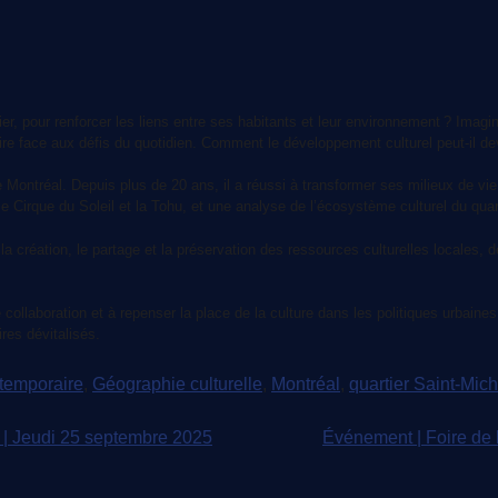
er, pour renforcer les liens entre ses habitants et leur environnement ? Imag
ire face aux défis du quotidien. Comment le développement culturel peut-il deven
Montréal. Depuis plus de 20 ans, il a réussi à transformer ses milieux de vie 
ls le Cirque du Soleil et la Tohu, et une analyse de l’écosystème culturel du qu
 création, le partage et la préservation des ressources culturelles locales, d
de collaboration et à repenser la place de la culture dans les politiques urbai
res dévitalisés.
temporaire
,
Géographie culturelle
,
Montréal
,
quartier Saint-Mich
 | Jeudi 25 septembre 2025
Événement | Foire de 