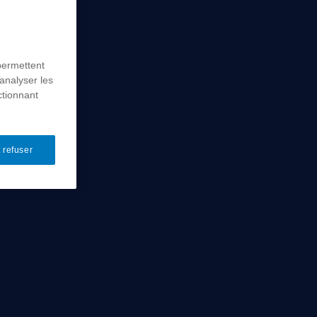
permettent
analyser les
ctionnant
 refuser