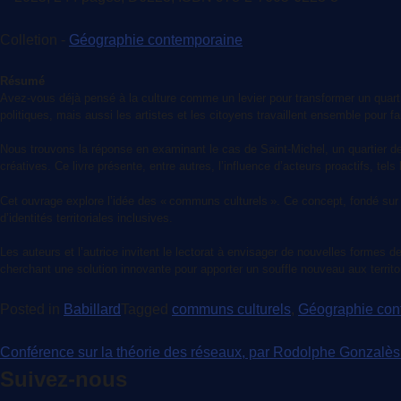
Colletion -
Géographie contemporaine
Résumé
Avez-vous déjà pensé à la culture comme un levier pour transformer un quarti
politiques, mais aussi les artistes et les citoyens travaillent ensemble pour fa
Nous trouvons la réponse en examinant le cas de Saint-Michel, un quartier de 
créatives. Ce livre présente, entre autres, l’influence d’acteurs proactifs, te
Cet ouvrage explore l’idée des « communs culturels ». Ce concept, fondé sur la
d’identités territoriales inclusives.
Les auteurs et l’autrice invitent le lectorat à envisager de nouvelles formes 
cherchant une solution innovante pour apporter un souffle nouveau aux territoi
Posted in
Babillard
Tagged
communs culturels
,
Géographie con
Navigation
Conférence sur la théorie des réseaux, par Rodolphe Gonzalès
Suivez-nous
de