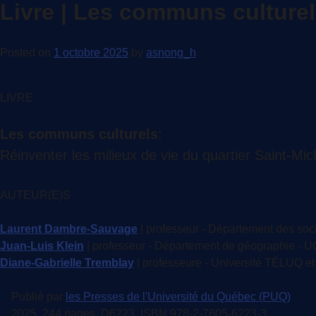
Livre | Les communs culturels
Posted on
1 octobre 2025
by
asnong_h
LIVRE
Les communs culturels
:
Réinventer les milieux de vie du quartier Saint-Mic
AUTEUR(E)S
Laurent Dambre-Sauvage
| professeur - Département des soc
Juan-Luis Klein
| professeur - Département de géographie 
Diane-Gabrielle Tremblay
| professeure - Université TÉLUQ et 
Publié par
les Presses de l'Université du Québec (PUQ)
2025, 244 pages, D6223, ISBN 978-2-7605-6223-3