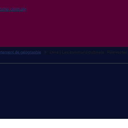
zone centrale
rtement de géographie
Livre | Les communs culturels : Réinventer 