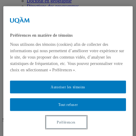
Doctorat en géographie
Directions des programmes
Corps enseignant
Professeur.e.s régulie.è.r.e.s
Professeur.e.s associé.e.s
Professeur.e.s invité.e.s
Chargé.e.s de cours de géographie
Préférences en matière de témoins
Recherche
Équipes et unités de recherche
Nous utilisons des témoins (cookies) afin de collecter des
Régles d’éthique
informations qui nous permettent d’améliorer votre expérience sur
Axes de recherche
le site, de vous proposer des contenus vidéo, d’analyser les
Publications
statistiques de fréquentation, etc. Vous pouvez personnaliser votre
Mémoires et thèses
choix en sélectionnant « Préférences ».
Laboratoires
Équipements de recherche
Médias
Autoriser les témoins
Géographie à UQAM.tv
Revue de presse
Nous joindre
Tout refuser
Suivez-nous
Préférences
Facebook
Instagram