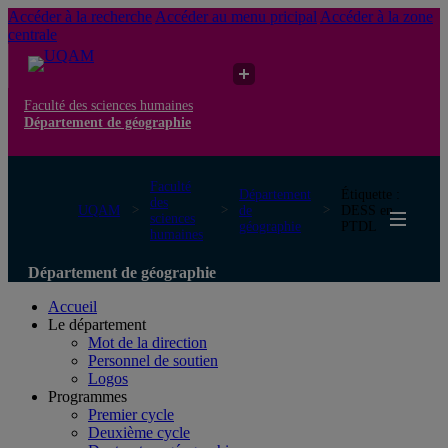
Accéder à la recherche
Accéder au menu pricipal
Accéder à la zone
centrale
Faculté des sciences humaines
Département de géographie
Faculté
Département
Étiquette :
des
UQAM
de
DESS en
sciences
géographie
PTDL
humaines
Département de géographie
Accueil
Le département
Mot de la direction
Personnel de soutien
Logos
Programmes
Premier cycle
Deuxième cycle