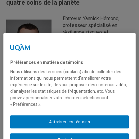
quatre coins de la planète
Entrevue Yannick Hémond,
professeur spécialisé en
résilience, risques et
catastrophes au Département
de géographie de l'UQAM à
l'émission "Le Québec
maintenant" animée par Philippe
Préférences en matière de témoins
Cantin sur les ondes du 98.5
Nous utilisons des témoins (cookies) afin de collecter des
informations qui nous permettent d’améliorer votre
Lundi 5 février 2024
expérience sur le site, de vous proposer des contenus vidéo,
d’analyser les statistiques de fréquentation, etc. Vous
pouvez personnaliser votre choix en sélectionnant
Écouter l'entrevue en ligne.
« Préférences ».
Autoriser les témoins