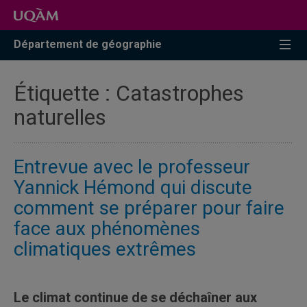
Accéder
Accéder
Accéder
à
au
à
la
menu
la
Département de géographie
recherche
pricipal
zone
centrale
Étiquette :
Catastrophes
naturelles
Entrevue avec le professeur
Yannick Hémond qui discute
comment se préparer pour faire
face aux phénomènes
climatiques extrêmes
Le climat continue de se déchaîner aux