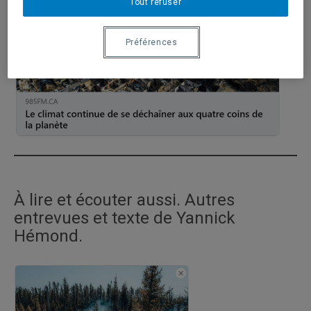
Tout refuser
Préférences
À lire et écouter aussi. Autres
entrevues et texte de Yannick
Hémond.