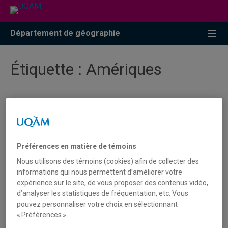
Accéder
Accéder
Accéder
à
au
à
la
menu
la
Département de géographie
recherche
pricipal
zone
centrale
Étiquette :
Amériques
MIDI-GÉO | Édition géographie
humaine, culturelle et féministe |
Mercredi 27 mars à MIDI - Local
Préférences en matière de témoins
A-4180
Nous utilisons des témoins (cookies) afin de collecter des
informations qui nous permettent d’améliorer votre
expérience sur le site, de vous proposer des contenus vidéo,
d’analyser les statistiques de fréquentation, etc. Vous
Tagged
Amériques
,
Féminisme
,
Géographie
,
Géographie
pouvez personnaliser votre choix en sélectionnant
culturelle
,
Géographie humaine
,
Midi-Géo
,
Personnes
« Préférences ».
migrantes