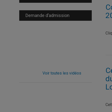
Co
2
Demande d’admission
Cli
C
Voir toutes les vidéos
d
L
Cet