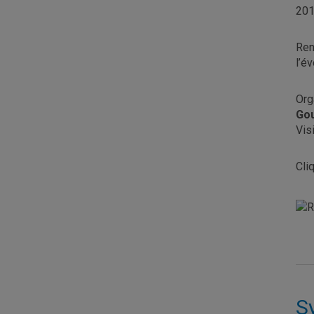
201
Ren
l’é
Org
Go
Vis
Cli
S