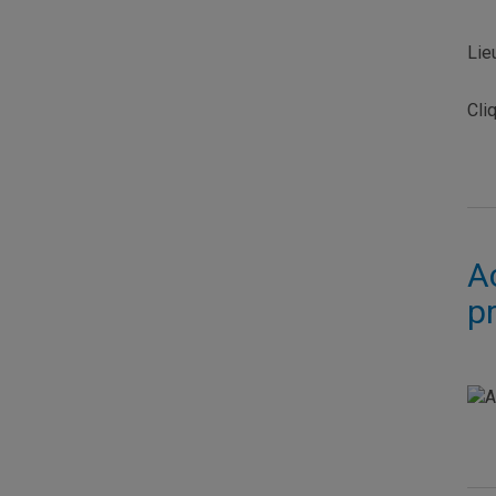
Lie
Cli
A
p