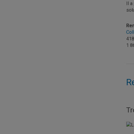
Il 
sol
Re
Col
418
1 8
R
Tr