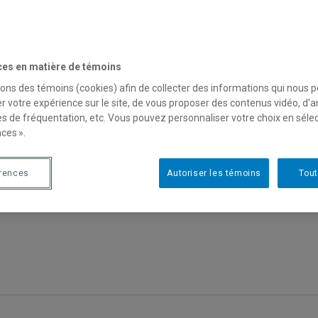
ces en matière de témoins
sons des témoins (cookies) afin de collecter des informations qui nous 
vénements
r votre expérience sur le site, de vous proposer des contenus vidéo, d’a
es de fréquentation, etc. Vous pouvez personnaliser votre choix en séle
ces ».
résentations étudiantes | Aménager 
ynwood, Miami | Dans le cadre d
érences
Autoriser les témoins
Tout
rojets urbains| |Mercredi 17 avril 