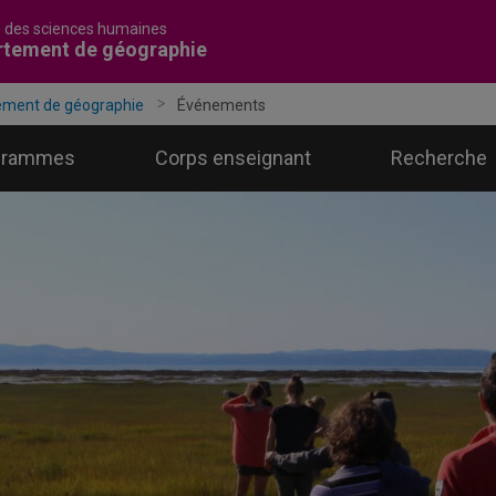
é des sciences humaines
rtement de géographie
ement de géographie
Événements
grammes
Corps enseignant
Recherche