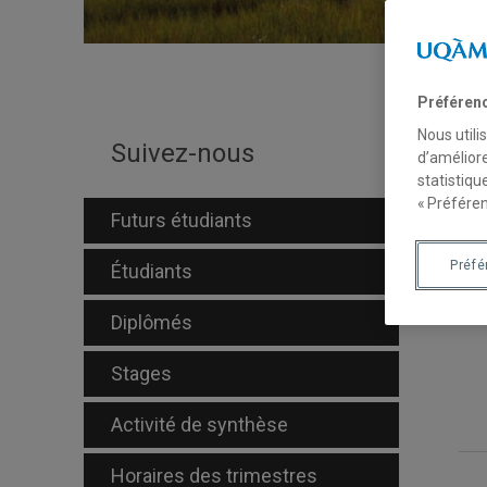
Préféren
Nous utili
É
Suivez-nous
d’améliore
statistiqu
« Préféren
Futurs étudiants
P
W
Préf
Étudiants
p
Diplômés
Stages
Activité de synthèse
Horaires des trimestres