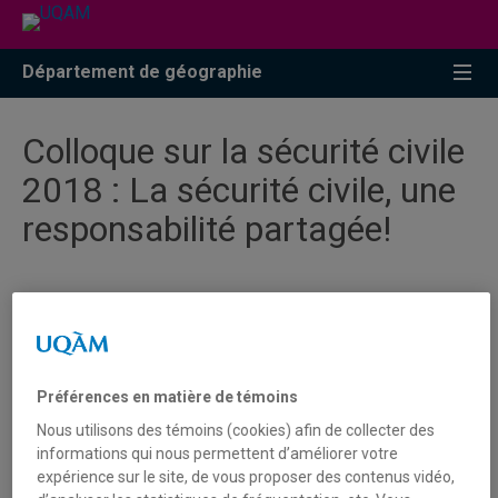
Accéder
Accéder
Accéder
à
au
à
la
menu
la
Département de géographie
recherche
pricipal
zone
centrale
Colloque sur la sécurité civile
2018 : La sécurité civile, une
responsabilité partagée!
23 et 24 octobre 2018 | Centre des
congrès de Québec
Préférences en matière de témoins
Une demi-journée de formation, offerte par les
Nous utilisons des témoins (cookies) afin de collecter des
associations partenaires du ministère, précédera le
informations qui nous permettent d’améliorer votre
Colloque le 22 octobre.
expérience sur le site, de vous proposer des contenus vidéo,