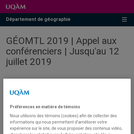
Accéder
Accéder
Accéder
à
au
à
la
menu
la
Département de géographie
recherche
pricipal
zone
centrale
GÉOMTL 2019 | Appel aux
conférenciers | Jusqu'au 12
juillet 2019
Cliquer ici pour
accéder au site web officiel de
l'événement
À l'approche des vacances et à la demande générale,
Préférences en matière de témoins
nous prolongeons l'appel aux conférenciers. Vous
Nous utilisons des témoins (cookies) afin de collecter des
avez au plus tard, jusqu'au
12 juillet 2019
pour nous
informations qui nous permettent d’améliorer votre
soumettre vos propositions de conférence en vue de
expérience sur le site, de vous proposer des contenus vidéo,
l’événement GEOMTL 2019.