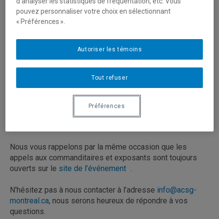
d’analyser les statistiques de fréquentation, etc. Vous
pouvez personnaliser votre choix en sélectionnant
GEOMTL est la plateforme idéale pour communiquer avec
« Préférences ».
la communauté géomatique et géospatiale. Faites
rayonner votre expertise en nous proposant des
conférences de qualité, mettez les solutions de produit et
Autoriser les témoins
service de votre entreprise en avant via les vitrines
technologiques, et apportez vos expériences et vos
Tout refuser
points de vue en animant un atelier.
Nous vous invitons à nous faire parvenir vos propositions
Préférences
à présenter dans le cadre du colloque le 13 et 14
novembre 2019 avant le
12 juillet 2019
via
notre site
.
Nous vous rappelons par la même occasion que les
appels aux commanditaires et exposants sont toujours
ouverts sur le
site de l’événement
.
N'hésitez pas à nous contacter à l’adresse
info@acsg-
montreal.ca
, nous serons heureux de répondre à vos
questions.