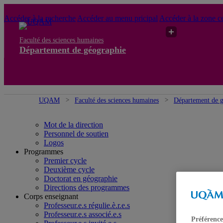
Accéder à la recherche
Accéder au menu pricipal
Accéder à la zone ce
Faculté des sciences humaines
Département de géographie
UQAM
Faculté des sciences humaines
Département de 
Mot de la direction
Personnel de soutien
Logos
Programmes
Premier cycle
Deuxième cycle
Doctorat en géographie
Directions des programmes
Corps enseignant
Professeur.e.s régulie.è.r.e.s
Professeur.e.s associé.e.s
Préférence