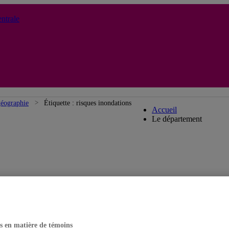
ntrale
Département de g
géographie
Étiquette :
risques inondations
Accueil
Le département
s en matière de témoins