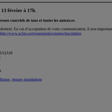
 13 février à 17h
.
esses courriels de tous et toutes les auteur.es
.
idement. En cas d’acceptation de votre communication, il sera important
http://www.acfas.ca/evenements/congres/inscription
ie, UQAM
R
O
lloque
,
risques inondations