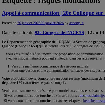
Étiquette :
risques inondations
Appel à communication | 20e Colloque sur 
Posted on
30 janvier 2026
30 janvier 2026
by
asnong_h
Dans le cadre du
93e Congrès de l'ACFAS
| 12 au 14
Le
Département de géographie de l’UQAM
, la
Section de géogr
Québec (Colloque 653)
qui se tiendra lors du 93e congrès de l’ACFA
Vous êtes invité.e.s à soumettre une proposition de communication 
avec les risques naturels pouvant s’intégrer dans les axes suivants :
Vers une meilleure connaissance des risques naturels
Pour une gestion et une communication efficaces des risques na
Votre proposition devra comprendre un court résumé
(maximum de 15
dépasser 180 caractères
, espaces compris.
Veuillez transmettre votre résumé par courriel aux adresses suivantes :
⁃ Si votre communication
touche aux inondations
:
despres.elaine@
⁃ Si votre communication
touche aux autres risques
:
kebiche.must