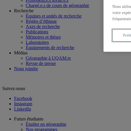
Professeur.e.s invité.e.s
Chargé.e.s de cours de géographie
Nous utilis
Recherche
votre expér
Équipes et unités de recherche
fréquentati
Régles d’éthique
Axes de recherche
Publications
Préf
Mémoires et thèses
Laboratoires
Équipements de recherche
Médias
Géographie à UQAM.tv
Revue de presse
Nous joindre
Suivez-nous
Facebook
Instagram
LinkedIn
Futurs étudiants
Étudier en géographie
Nos programmes