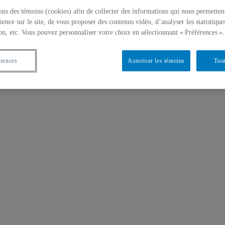
ons des témoins (cookies) afin de collecter des informations qui nous permetten
ience sur le site, de vous proposer des contenus vidéo, d’analyser les statistique
on, etc. Vous pouvez personnaliser votre choix en sélectionnant « Préférences ».
érences
Autoriser les témoins
Tout