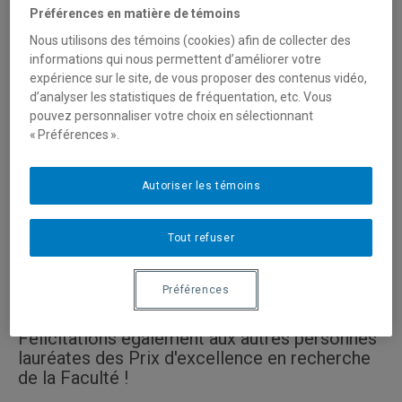
d'excellence en
Préférences en matière de témoins
rechreche - volet
Nous utilisons des témoins (cookies) afin de collecter des
chargé de cours
informations qui nous permettent d’améliorer votre
2024
de la Faculté
expérience sur le site, de vous proposer des contenus vidéo,
des sciences
d’analyser les statistiques de fréquentation, etc. Vous
humaines!
pouvez personnaliser votre choix en sélectionnant
« Préférences ».
Gabriel est chargé
de cours au
Autoriser les témoins
Département de
géographie depuis
2013 et agent de
Tout refuser
recherche au
Laboratoire C-
PALEO du Centre GEOTOP.
Préférences
Félicitations également aux autres personnes
lauréates des Prix d'excellence en recherche
de la Faculté !