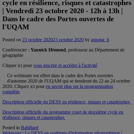
cycle en résilience, risques et catastrophes
| Vendredi 23 octobre 2020 - 12h à 13h |
Dans le cadre des Portes ouvertes de
l'UQAM
Posted on
23 octobre 2020
23 octobre 2020
by
asnong_h
Conférencier :
Yannick Hémond
, professeur au Département de
géographie
Cliquer ici pour
vous inscrire et accéder à l'activité
Ce webinaire est offert dans le cadre des Portes ouvertes
d'automne 2020 de l'UQAM qui se tiendront du 22 au 24 octobre
2020. Cliquez ici pour
en savoir plus sur la programmation
complète
.
Description officielle du DESS en résilience, risques et catastrophes
Description officielle du programme court de deuxième cycle en
résilience, risques et catastrophes
Posted in
Babillard
Navigation
Webinaire | Le DESS en systèmes d'information géographique |