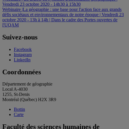
Vendredi 23 octobre 2020 - 14h30 à 15h30
de
Webinaire |La géographie : une base pour l'action face aux grands
l'article
défis sociétaux et environnementaux de notre époque | Vendredi 23
octobre 2020 - 13h à 14h | Dans le cadre des Portes ouvertes de
l'UQAM
Suivez-nous
Facebook
Instagram
LinkedIn
Coordonnées
Département de géographie
Local A-4030
1255, St-Denis
Montréal (Québec) H2X 3R9
Bottin
Carte
Faculté des sciences humaines de