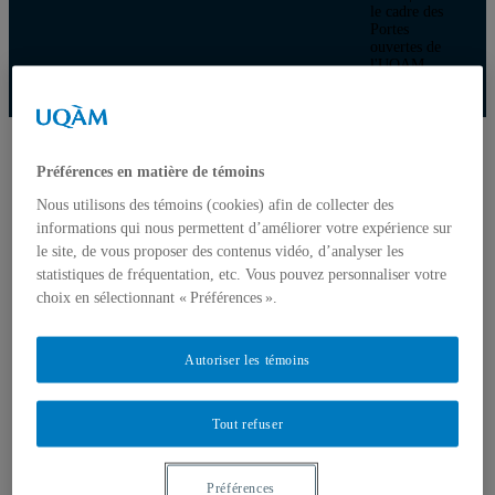
le cadre des
Portes
ouvertes de
l'UQAM
Département de géographie
Accueil
Le département
Préférences en matière de témoins
Mot de la direction
Personnel de soutien
Nous utilisons des témoins (cookies) afin de collecter des
Logos
informations qui nous permettent d’améliorer votre expérience sur
Programmes
le site, de vous proposer des contenus vidéo, d’analyser les
Premier cycle
statistiques de fréquentation, etc. Vous pouvez personnaliser votre
Deuxième cycle
choix en sélectionnant « Préférences ».
Doctorat en géographie
Directions des programmes
Corps enseignant
Autoriser les témoins
Professeur.e.s régulie.è.r.e.s
Professeur.e.s associé.e.s
Professeur.e.s invité.e.s
Chargé.e.s de cours de géographie
Tout refuser
Recherche
Équipes et unités de recherche
Régles d’éthique
Préférences