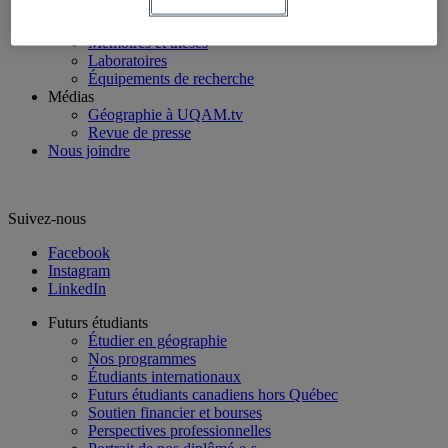
Axes de recherche
Publications
Mémoires et thèses
Laboratoires
Équipements de recherche
Médias
Géographie à UQAM.tv
Revue de presse
Nous joindre
Suivez-nous
Facebook
Instagram
LinkedIn
Futurs étudiants
Étudier en géographie
Nos programmes
Étudiants internationaux
Futurs étudiants canadiens hors Québec
Soutien financier et bourses
Perspectives professionnelles