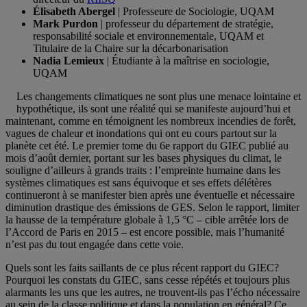
Élisabeth Abergel
| Professeure de Sociologie, UQAM
Mark Purdon
| professeur du département de stratégie,
responsabilité sociale et environnementale, UQAM et
Titulaire de la Chaire sur la décarbonarisation
Nadia Lemieux
| Étudiante à la maîtrise en sociologie,
UQAM
Les changements climatiques ne sont plus une menace lointaine et
hypothétique, ils sont une réalité qui se manifeste aujourd’hui et
maintenant, comme en témoignent les nombreux incendies de forêt,
vagues de chaleur et inondations qui ont eu cours partout sur la
planète cet été. Le premier tome du 6e rapport du GIEC publié au
mois d’août dernier, portant sur les bases physiques du climat, le
souligne d’ailleurs à grands traits : l’empreinte humaine dans les
systèmes climatiques est sans équivoque et ses effets délétères
continueront à se manifester bien après une éventuelle et nécessaire
diminution drastique des émissions de GES. Selon le rapport, limiter
la hausse de la température globale à 1,5 °C – cible arrêtée lors de
l’Accord de Paris en 2015 – est encore possible, mais l’humanité
n’est pas du tout engagée dans cette voie.
Quels sont les faits saillants de ce plus récent rapport du GIEC?
Pourquoi les constats du GIEC, sans cesse répétés et toujours plus
alarmants les uns que les autres, ne trouvent-ils pas l’écho nécessaire
au sein de la classe politique et dans la population en général? Ce