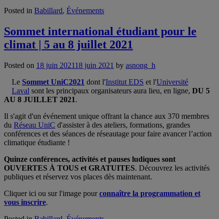
Posted in
Babillard
,
Événements
Sommet international étudiant pour le
climat | 5 au 8 juillet 2021
Posted on
18 juin 2021
18 juin 2021
by
asnong_h
Le
Sommet UniC2021
dont l'
Institut EDS
et l'
Université
Laval
sont les principaux organisateurs aura lieu, en ligne,
DU 5
AU 8 JUILLET 2021
.
Il s'agit d'un événement unique offrant la chance aux 370 membres
du
Réseau UniC
d'assister à des ateliers, formations, grandes
conférences et des séances de réseautage pour faire avancer l’action
climatique étudiante !
Quinze conférences, activités et pauses ludiques sont
OUVERTES À TOUS et GRATUITES
. Découvrez les activités
publiques et réservez vos places dès maintenant.
Cliquer ici ou sur l'image pour
connaître la programmation et
vous inscrire
.
Posted in
Babillard
,
Événements