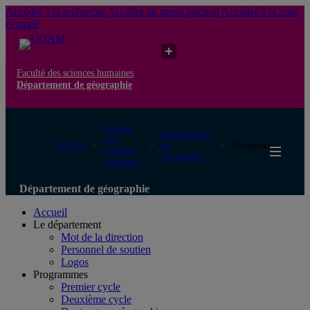
Accéder à la recherche
Accéder au menu pricipal
Accéder à la zone
centrale
Faculté des sciences humaines
Département de géographie
Faculté
Département
des
UQAM
de
Événements
sciences
géographie
humaines
Département de géographie
Accueil
Le département
Mot de la direction
Personnel de soutien
Logos
Programmes
Premier cycle
Deuxième cycle