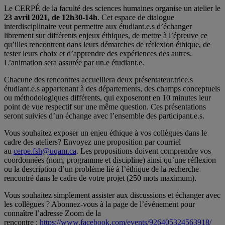
Le CERPÉ de la faculté des sciences humaines organise un atelier le
23 avril 2021, de 12h30-14h
. Cet espace de dialogue
interdisciplinaire veut permettre aux étudiant.e.s d’échanger
librement sur différents enjeux éthiques, de mettre à l’épreuve ce
qu’illes rencontrent dans leurs démarches de réflexion éthique, de
tester leurs choix et d’apprendre des expériences des autres.
L’animation sera assurée par un.e étudiant.e.
Chacune des rencontres accueillera deux présentateur.trice.s
étudiant.e.s appartenant à des départements, des champs conceptuels
ou méthodologiques différents, qui exposeront en 10 minutes leur
point de vue respectif sur une même question. Ces présentations
seront suivies d’un échange avec l’ensemble des participant.e.s.
Vous souhaitez exposer un enjeu éthique à vos collègues dans le
cadre des ateliers? Envoyez une proposition par courriel
au
cerpe.fsh@uqam.ca
. Les propositions doivent comprendre vos
coordonnées (nom, programme et discipline) ainsi qu’une réflexion
ou la description d’un problème lié à l’éthique de la recherche
rencontré dans le cadre de votre projet (250 mots maximum).
Vous souhaitez simplement assister aux discussions et échanger avec
les collègues ? Abonnez-vous à la page de l’événement pour
connaître l’adresse Zoom de la
rencontre :
https://www.facebook.com/events/926405324563918/