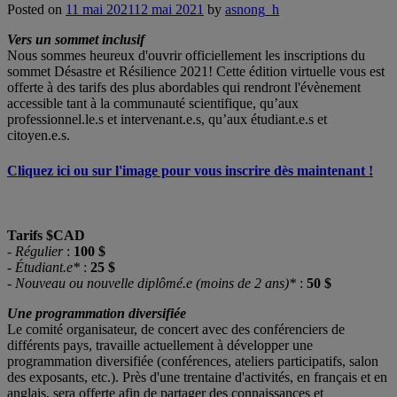
Posted on
11 mai 2021
12 mai 2021
by
asnong_h
Vers un sommet inclusif
Nous sommes heureux d'ouvrir officiellement les inscriptions du
sommet Désastre et Résilience 2021! Cette édition virtuelle vous est
offerte à des tarifs des plus abordables qui rendront l'évènement
accessible tant à la communauté scientifique, qu’aux
professionnel.le.s et intervenant.e.s, qu’aux étudiant.e.s et
citoyen.e.s.
Cliquez ici ou sur l'image pour vous inscrire dès maintenant !
Tarifs $CAD
-
Régulier
:
100 $
-
Étudiant.e*
:
25 $
-
Nouveau ou nouvelle diplômé.e (moins de 2 ans)*
:
50 $
Une programmation diversifiée
Le comité organisateur, de concert avec des conférenciers de
différents pays, travaille actuellement à développer une
programmation diversifiée (conférences, ateliers participatifs, salon
des exposants, etc.). Près d'une trentaine d'activités, en français et en
anglais, sera offerte afin de partager des connaissances et