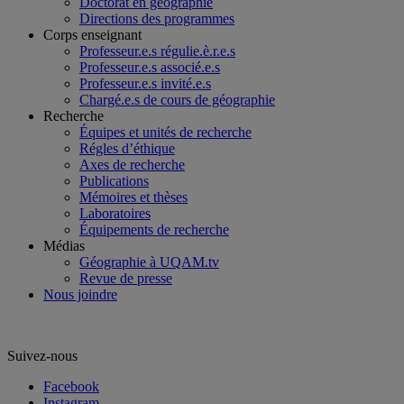
Doctorat en géographie
Directions des programmes
Corps enseignant
Professeur.e.s régulie.è.r.e.s
Professeur.e.s associé.e.s
Professeur.e.s invité.e.s
Chargé.e.s de cours de géographie
Recherche
Équipes et unités de recherche
Régles d’éthique
Axes de recherche
Publications
Mémoires et thèses
Laboratoires
Équipements de recherche
Médias
Géographie à UQAM.tv
Revue de presse
Nous joindre
Suivez-nous
Facebook
Instagram