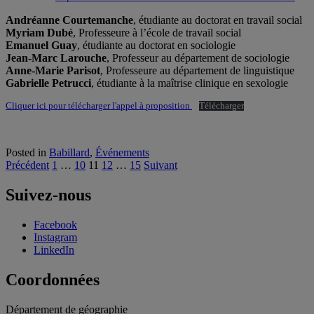
Andréanne Courtemanche
, étudiante au doctorat en travail social
Myriam Dubé
, Professeure à l’école de travail social
Emanuel Guay
, étudiante au doctorat en sociologie
Jean-Marc Larouche
, Professeur au département de sociologie
Anne-Marie Parisot
, Professeure au département de linguistique
Gabrielle Petrucci
, étudiante à la maîtrise clinique en sexologie
Cliquer ici pour télécharger l'appel à proposition
Télécharger
Posted in
Babillard
,
Événements
Pagination
Précédent
1
…
10
11
12
…
15
Suivant
des
Suivez-nous
publications
Facebook
Instagram
LinkedIn
Coordonnées
Département de géographie