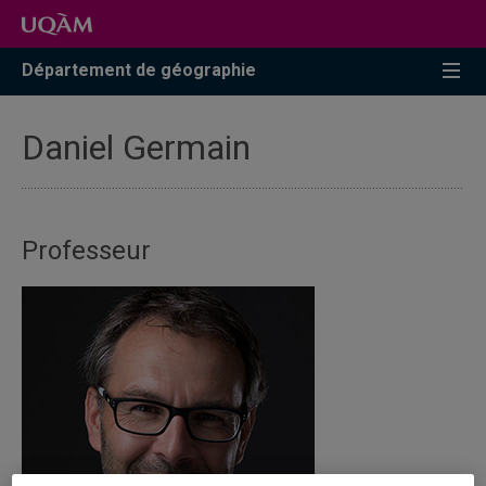
Accéder
Accéder
Accéder
à
au
à
la
menu
la
Département de géographie
recherche
pricipal
zone
centrale
Daniel Germain
Professeur