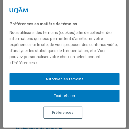
Préférences en matière de témoins
Nous utilisons des témoins (cookies) afin de collecter des
informations qui nous permettent d’améliorer votre
expérience sur le site, de vous proposer des contenus vidéo,
d’analyser les statistiques de fréquentation, etc. Vous
pouvez personnaliser votre choix en sélectionnant
Unité
:
Département de géographie
« Préférences ».
Courriel
:
germain.daniel@uqam.ca
Autoriser les témoins
Téléphone
: (514) 987-3000 poste 7096
Langues
: Français, Anglais
Tout refuser
Préférences
Domaines d'expertise