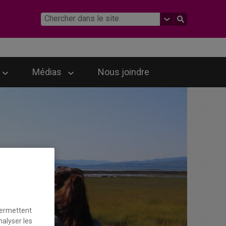
Médias
Nous joindre
permettent
nalyser les