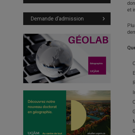
don
et 
Demande d’admission
Plu
der
Qu
C
E
R
I
C
G
M
G