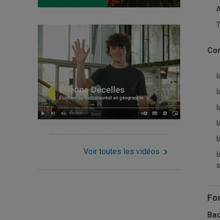
A
T
Com
l
l
l
l
l
Voir toutes les vidéos
l
s
Fo
Bac