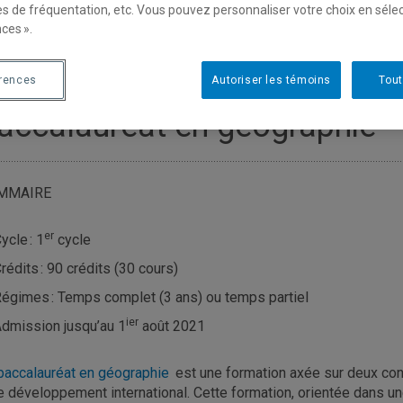
es de fréquentation, etc. Vous pouvez personnaliser votre choix en séle
ces ».
érences
Autoriser les témoins
Tout
accalauréat en géographie
MMAIRE
er
ycle : 1
cycle
rédits : 90 crédits (30 cours)
égimes : Temps complet (3 ans) ou temps partiel
ier
dmission jusqu’au 1
août 2021
baccalauréat en géographie
est une formation axée sur deux concen
le développement international. Cette formation, orientée dans un