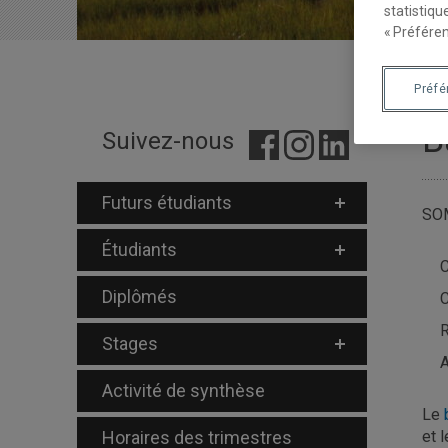
statistiqu
« Préféren
Préf
B
Suivez-nous
Futurs étudiants
SO
Étudiants
C
Diplômés
C
R
Stages
A
Activité de synthèse
Le
Horaires des trimestres
et 