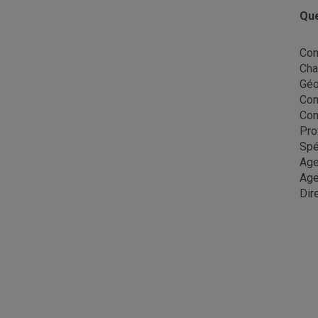
Que
Con
Cha
Gé
Con
Con
Pro
Spé
Age
Age
Dir