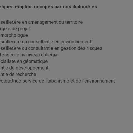
lques emplois occupés par nos diplomé.es
seiller.ère en aménagement du territoire
rgé.e de projet
omorphologue
seiller.ère ou consultant.e en environnement
seiller.ère ou consultant.e en gestion des risques
fesseur.e au niveau collégial
cialiste en géomatique
nt.e de développement
nt.e de recherche
ecteur.trice service de l’urbanisme et de l’environnement