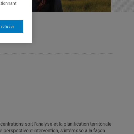
ctionnant
 refuser
trations soit l’analyse et la planification territoriale
e perspective d’intervention, s’intéresse à la façon