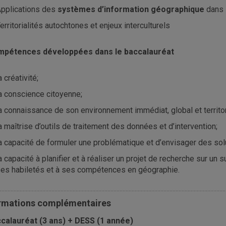
pplications des
systèmes d’information géographique
dans l
erritorialités autochtones et enjeux interculturels
pétences développées dans le baccalauréat
a créativité;
a conscience citoyenne;
a connaissance de son environnement immédiat, global et territor
a maîtrise d’outils de traitement des données et d’intervention;
a capacité de formuler une problématique et d’envisager des sol
a capacité à planifier et à réaliser un projet de recherche sur un
es habiletés et à ses compétences en géographie.
rmations
complémentaires
calauréat
(3 ans) + DESS (1 année)