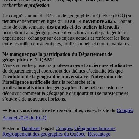
recherche et profession
Le congrès annuel du Réseau de géographie du Québec (RGQ) se
tiendra entièrement en ligne du
10 au 14 novembre 2025
. Tout au
long de cette semaine,
des panels et des ateliers interactifs
permettront aux géographes de divers horizons de partager leurs
expériences, échanger sur des enjeux actuels et renforcer les liens
entre les milieux académiques, professionnels et communautaires.
Ne manquez pas la participation du Département de
géographie de l’UQAM !
Venez entendre plusieurs
professeur·es et ancien·nes étudiant·es
du département qui aborderont des thèmes d’actualité tels que
l’évolution de la géographie universitaire
,
l’intégration de
l’intelligence artificielle
dans la recherche et
la
professionnalisation des géographes
. Une belle occasion de
découvrir comment la géographie d’aujourd’hui se transforme et
s’ouvre à de nouveaux horizons.
➡️
Pour vous inscrire et en savoir plus
, visitez le site du
Congrès
Annuel 2025 du RGQ
.
Posted in
Babillard
Tagged
Congrès
,
Géographie humaine
,
Regroupement des géographes du Québec
,
Réseautage