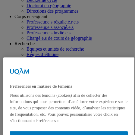
Deuxième cycle
Doctorat en géographie
Directions des programmes
Corps enseignant
Professeur.e.s régulie.è.r.e.s
Professeur.e.s associé.e.s
Professeur.e.s invité.e.s
Chargé.e.s de cours de géographie
Recherche
Équipes et unités de recherche
Régles d’éthique
Axes de recherche
Publications
Mémoires et thèses
Laboratoires
Équipements de recherche
Préférences en matière de témoins
Médias
Géographie à UQAM.tv
Nous utilisons des témoins (cookies) afin de collecter des
Revue de presse
informations qui nous permettent d’améliorer votre expérience sur le
Nous joindre
site, de vous proposer des contenus vidéo, d’analyser les statistiques
de fréquentation, etc. Vous pouvez personnaliser votre choix en
sélectionnant « Préférences ».
Suivez-nous
Facebook