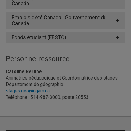
Canada
Emplois d’été Canada | Gouvernement du
Canada
Fonds étudiant (FESTQ)
40 %
20 %
Fonds étudiant solidarité travail du Québec
(FESTQ)
Personne-ressource
500 $ ou 630 $ par
semaine
Caroline Bérubé
Animatrice pédagogique et Coordonnatrice des stages
Département de géographie
stages.geo@uqam.ca
Téléphone : 514-987-3000, poste 20553