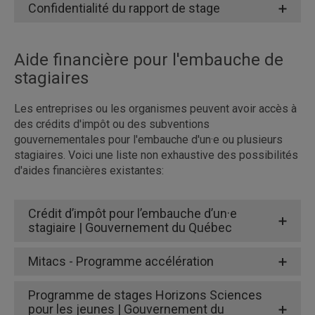
Stagiaires de la
Maîtrise en géographie profil
Confidentialité du rapport de stage
professionnel en Aménagement du territoire
Été
Janvier à avril
Mai à fin août
et SIG
Aide financière pour l'embauche de
Auto
Juin à
Septembre à
stagiaires
mne
septembre
fin décembre
Stagiaires du
Certificat en planification
Les entreprises ou les organismes peuvent avoir accès à
Hive
Septembre à
Janvier à fin
territoriale et gestion des risques
des crédits d'impôt ou des subventions
r
décembre
avril
gouvernementales pour l'embauche d'un·e ou plusieurs
Certificat en géographie
stagiaires. Voici une liste non exhaustive des possibilités
internationale
à venir
Formulaire évaluation stagiaire par superviseur·e |
d'aides financières existantes:
DESS et Maîtrise
Fiche évaluation stagiaire par superviseur·e |
Crédit d’impôt pour l’embauche d’un·e
Programmes 1er cycle
stagiaire | Gouvernement du Québec
Mitacs - Programme accélération
Programme de stages Horizons Sciences
pour les jeunes | Gouvernement du