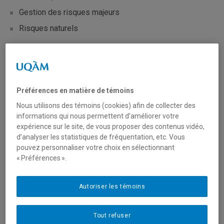
Gestion des risques majeurs
Risques naturels
Sécurité civile
Changements climatiques
Agriculture urbaine
Préférences en matière de témoins
Sécurité alimentaire
Nous utilisons des témoins (cookies) afin de collecter des
informations qui nous permettent d’améliorer votre
Gestion de projets
expérience sur le site, de vous proposer des contenus vidéo,
Hydrogéomorphologie
d’analyser les statistiques de fréquentation, etc. Vous
pouvez personnaliser votre choix en sélectionnant
« Préférences ».
Offrir un stage
Autoriser les témoins
Soumettre une offre de stage
Formulaire - Soumission d'une offre de stage -
Tout refuser
Cette rubrique présente les informations et documents