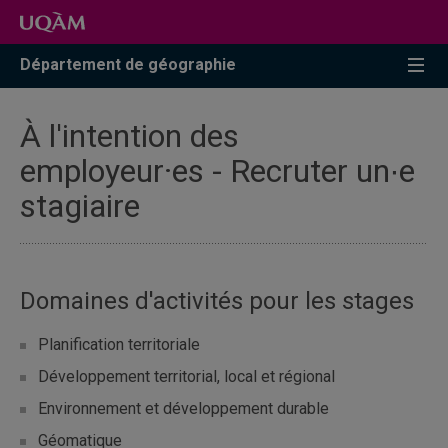
Accéder
Accéder
Accéder
à
au
à
la
menu
la
Département de géographie
recherche
pricipal
zone
centrale
À l'intention des
employeur·es - Recruter un∙e
stagiaire
Domaines d'activités pour les stages
Planification territoriale
Développement territorial, local et régional
Environnement et développement durable
Géomatique