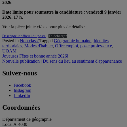
2026
.
Date limite pour soumettre la candidature : vendredi 9 janvier
2026, 17 h.
Voir la pièce jointe ci-bas pour plus de détails :
Descripteur officiel du poste
Télécharger
Posted in
Non classé
Tagged
Géographie humaine
,
Identités
territoriales
,
Modes d'habiter
,
Offre emploi
,
poste professeur.e
,
UQAM
Navigation
Joyeuses Fêtes et bonne année 2026!
Nouvelle publication | Du sens du lieu au sentiment d'appartenance
de
l'article
Suivez-nous
Facebook
Instagram
LinkedIn
Coordonnées
Département de géographie
Local A-4030