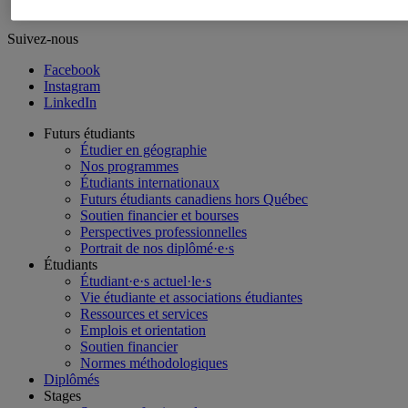
Suivez-nous
Facebook
Instagram
LinkedIn
Futurs étudiants
Étudier en géographie
Nos programmes
Étudiants internationaux
Futurs étudiants canadiens hors Québec
Soutien financier et bourses
Perspectives professionnelles
Portrait de nos diplômé·e·s
Étudiants
Étudiant·e·s actuel·le·s
Vie étudiante et associations étudiantes
Ressources et services
Emplois et orientation
Soutien financier
Normes méthodologiques
Diplômés
Stages