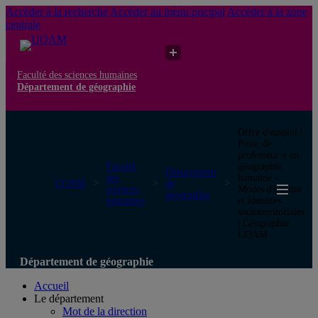
Accéder à la recherche
Accéder au menu pricipal
Accéder à la zone
centrale
Faculté des sciences humaines
Département de géographie
Offre d'emploi |
Poste de
professeur·e en
Faculté
géographie
Département
des
humaine -
UQAM
de
sciences
Modes d'habiter
géographie
humaines
et identités
socioterritoriales
| Géographie
UQAM
Département de géographie
Accueil
Le département
Mot de la direction