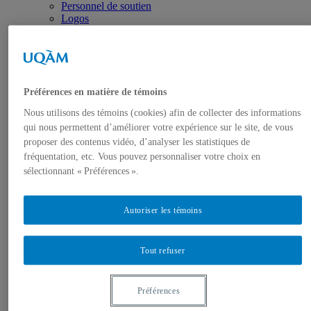
Personnel de soutien
Logos
Programmes
Premier cycle
Deuxième cycle
Doctorat en géographie
Directions des programmes
Préférences en matière de témoins
Corps enseignant
Professeur.e.s régulie.è.r.e.s
Nous utilisons des témoins (cookies) afin de collecter des informations
Professeur.e.s associé.e.s
qui nous permettent d’améliorer votre expérience sur le site, de vous
Professeur.e.s invité.e.s
proposer des contenus vidéo, d’analyser les statistiques de
Chargé.e.s de cours de géographie
Recherche
fréquentation, etc. Vous pouvez personnaliser votre choix en
Équipes et unités de recherche
sélectionnant « Préférences ».
Régles d’éthique
Axes de recherche
Publications
Autoriser les témoins
Mémoires et thèses
Laboratoires
Équipements de recherche
Tout refuser
Médias
Géographie à UQAM.tv
Revue de presse
Préférences
Nous joindre