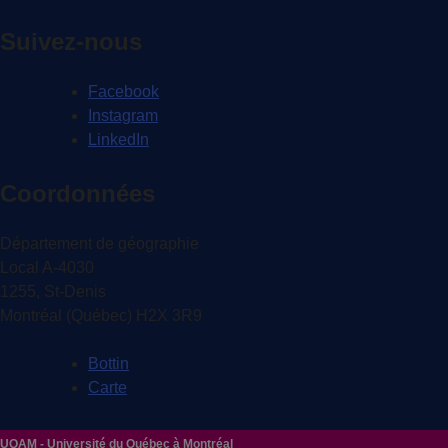
Suivez-nous
Facebook
Instagram
LinkedIn
Coordonnées
Département de géographie
Local A-4030
1255, St-Denis
Montréal (Québec) H2X 3R9
Bottin
Carte
UQAM - Université du Québec à Montréal