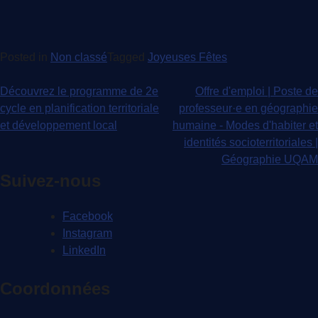
Posted in
Non classé
Tagged
Joyeuses Fêtes
Navigation
Découvrez le programme de 2e
Offre d'emploi | Poste de
cycle en planification territoriale
professeur·e en géographie
de
et développement local
humaine - Modes d'habiter et
l'article
identités socioterritoriales |
Géographie UQAM
Suivez-nous
Facebook
Instagram
LinkedIn
Coordonnées