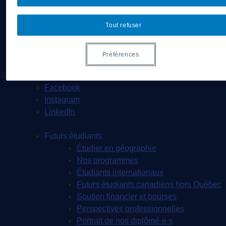
Géographie à UQAM.tv
Revue de presse
Tout refuser
Nous joindre
Préférences
Suivez-nous
Facebook
Instagram
LinkedIn
Futurs étudiants
Étudier en géographie
Nos programmes
Étudiants internationaux
Futurs étudiants canadiens hors Québec
Soutien financier et bourses
Perspectives professionnelles
Portrait de nos diplômé·e·s