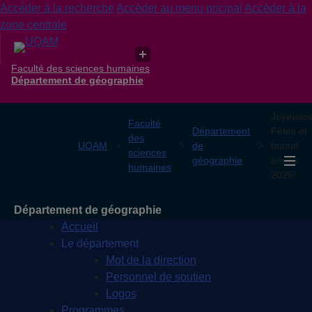
Accéder à la recherche
Accéder au menu pricipal
Accéder à la
zone centrale
Faculté des sciences humaines
Département de géographie
Joyeuse
Faculté
Département
Fêtes et
des
UQAM
de
bonne
sciences
géographie
année
humaines
2026!
Département de géographie
Accueil
Le département
Mot de la direction
Personnel de soutien
Logos
Programmes