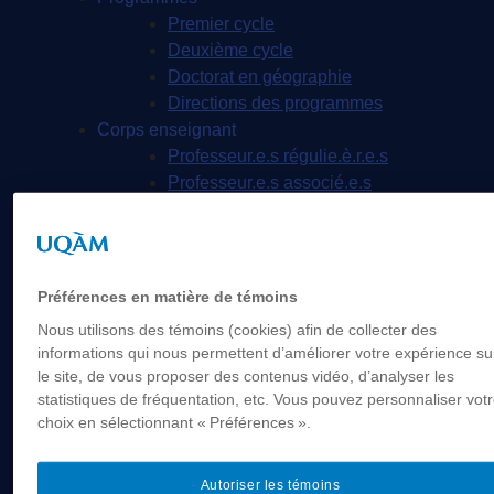
Premier cycle
Deuxième cycle
Doctorat en géographie
Directions des programmes
Corps enseignant
Professeur.e.s régulie.è.r.e.s
Professeur.e.s associé.e.s
Professeur.e.s invité.e.s
Chargé.e.s de cours de géographie
Recherche
Équipes et unités de recherche
Préférences en matière de témoins
Régles d’éthique
Nous utilisons des témoins (cookies) afin de collecter des
Axes de recherche
informations qui nous permettent d’améliorer votre expérience su
Publications
le site, de vous proposer des contenus vidéo, d’analyser les
Mémoires et thèses
statistiques de fréquentation, etc. Vous pouvez personnaliser vot
Laboratoires
choix en sélectionnant « Préférences ».
Équipements de recherche
Médias
Autoriser les témoins