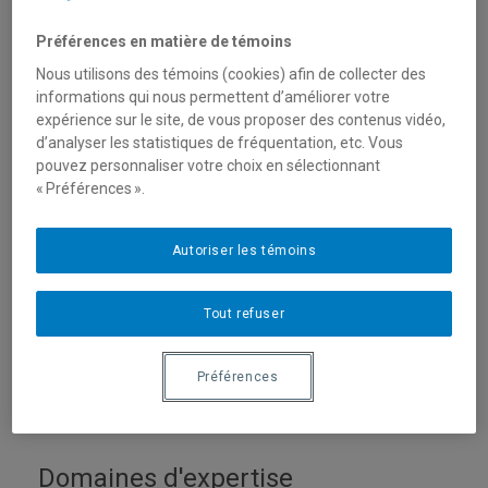
Préférences en matière de témoins
Nous utilisons des témoins (cookies) afin de collecter des
informations qui nous permettent d’améliorer votre
expérience sur le site, de vous proposer des contenus vidéo,
d’analyser les statistiques de fréquentation, etc. Vous
pouvez personnaliser votre choix en sélectionnant
« Préférences ».
Unité
:
Département de géographie
Autoriser les témoins
Courriel
:
valencia.vivian@uqam.ca
Téléphone
:
Tout refuser
Langues
: Français, Anglais, Espagnol, Portugais
Préférences
Ce professeur désire s'entretenir avec les médias
Domaines d'expertise