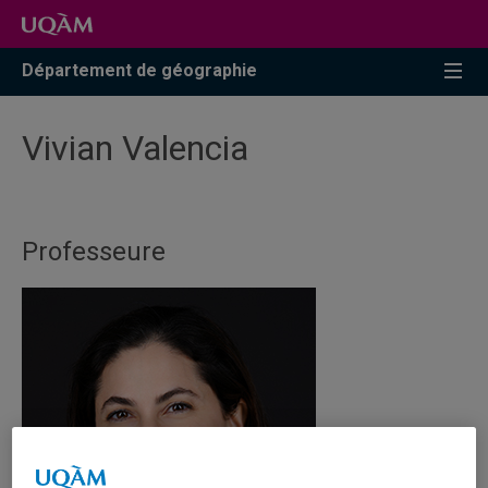
Accéder
Accéder
Accéder
à
au
à
la
menu
la
Département de géographie
recherche
pricipal
zone
centrale
Vivian Valencia
Professeure