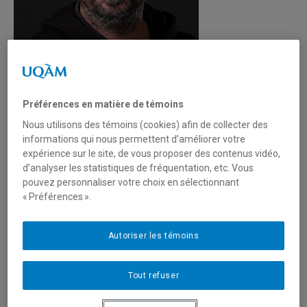
Préférences en matière de témoins
Nous utilisons des témoins (cookies) afin de collecter des
informations qui nous permettent d’améliorer votre
Unité
:
Département de géographie
expérience sur le site, de vous proposer des contenus vidéo,
d’analyser les statistiques de fréquentation, etc. Vous
Courriel
:
hemond.yannick@uqam.ca
pouvez personnaliser votre choix en sélectionnant
Téléphone
: (514) 987-0286
« Préférences ».
Autre téléphone
: 514-668-2796
Langues
: Français, Anglais
Autoriser les témoins
Ce professeur désire s'entretenir avec les médias
Tout refuser