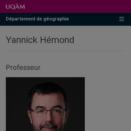
Accéder
Accéder
Accéder
à
au
à
la
menu
la
Département de géographie
recherche
pricipal
zone
centrale
Yannick Hémond
Professeur