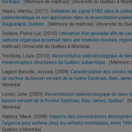
nordique
. (Mémoire de maîtrise). Université du Québec à Montr
Hayes, Marilou. (2011)
. Validation du signal δ18O dans la cell
paléoclimatique et son application dans la reconstitution paléo
Kuujjuarapik, Québec
. (Mémoire de maîtrise). Université du Qu
Dallaire, Pierre-Luc. (2010)
. Utilisation d'un géoradar afin de ca
carbone organique accumulé dans une tourbière boréale, régio
maîtrise). Université du Québec à Montréal.
Tremblay, Louis. (2010)
. Reconstitution paléoécologique du d
minérotrophes structurées du Québec subarctique
. (Mémoire d
Lagacé Banville, Jessica. (2009)
. Caractérisation des stocks 
un secteur du bassin versant de la rivière Eastmain, Baie Jame
Montréal.
Loisel, Julie. (2009)
. Reconstitution paléoécologique de deux t
bassin versant de la Rivière Eastmain, Baie James, Québec
. (
Montréal.
Raphoz, Marie. (2008)
. Impacts des concentrations atmosphériq
l'urgence pour asthme chez les enfants montréalais, entre 199
Québec à Montréal.