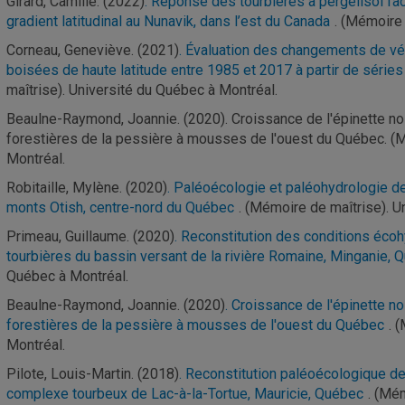
Girard, Camille. (2022)
. Réponse des tourbières à pergélisol fac
gradient latitudinal au Nunavik, dans l’est du Canada
. (Mémoire 
Corneau, Geneviève. (2021)
. Évaluation des changements de vé
boisées de haute latitude entre 1985 et 2017 à partir de séri
maîtrise). Université du Québec à Montréal.
Beaulne-Raymond, Joannie. (2020). Croissance de l'épinette no
forestières de la pessière à mousses de l'ouest du Québec. (M
Montréal.
Robitaille, Mylène. (2020)
. Paléoécologie et paléohydrologie de
monts Otish, centre-nord du Québec
. (Mémoire de maîtrise). U
Primeau, Guillaume. (2020)
. Reconstitution des conditions éco
tourbières du bassin versant de la rivière Romaine, Minganie, 
Québec à Montréal.
Beaulne-Raymond, Joannie. (2020)
. Croissance de l'épinette n
forestières de la pessière à mousses de l'ouest du Québec
. 
Montréal.
Pilote, Louis-Martin. (2018)
. Reconstitution paléoécologique d
complexe tourbeux de Lac-à-la-Tortue, Mauricie, Québec
. (Mé