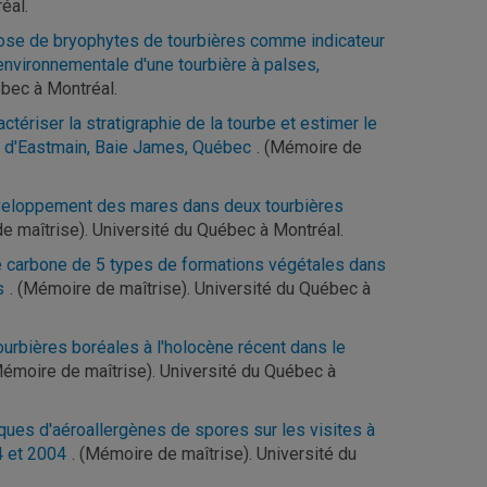
éal.
ulose de bryophytes de tourbières comme indicateur
environnementale d'une tourbière à palses,
ébec à Montréal.
ractériser la stratigraphie de la tourbe et estimer le
n d'Eastmain, Baie James, Québec
. (Mémoire de
éveloppement des mares dans deux tourbières
e maîtrise). Université du Québec à Montréal.
de carbone de 5 types de formations végétales dans
s
. (Mémoire de maîtrise). Université du Québec à
ourbières boréales à l'holocène récent dans le
Mémoire de maîtrise). Université du Québec à
ues d'aéroallergènes de spores sur les visites à
4 et 2004
. (Mémoire de maîtrise). Université du