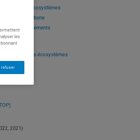
ynamique des écosystèmes
namique du carbone
mpact des changements
permettent
imatiques
nalyser les
ctionnant
lieux tourbeux
constitution des écosystèmes
ciens
 refuser
EOTOP)
2022, 2021)