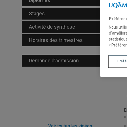
Diplômés
Co
T
Stages
Préféren
Activité de synthèse
Nous utili
d’améliore
statistiqu
Horaires des trimestres
« Préféren
Demande d’admission
Préf
I
E
Voir toutes les vidéos