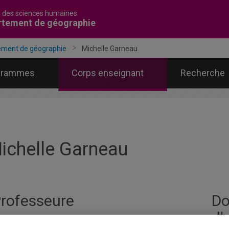
é des sciences humaines
rtement de géographie
ement de géographie
Michelle Garneau
grammes
Corps enseignant
Recherche
ichelle Garneau
rofesseure
Do
d'
ité
:
Département de géographie