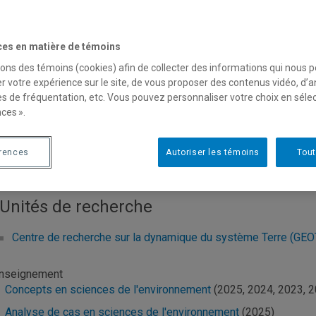
urriel
:
garneau.michelle@uqam.ca
D
éléphone
: (514) 987-3000 poste 1933
Dy
ces en matière de témoins
I
sons des témoins (cookies) afin de collecter des informations qui nous 
cl
r votre expérience sur le site, de vous proposer des contenus vidéo, d’a
es de fréquentation, etc. Vous pouvez personnaliser votre choix en séle
Mi
ces ».
Re
an
érences
Autoriser les témoins
Tout
nformations générales
Unités de recherche
Centre de recherche sur la dynamique du système Terre (G
nseignement
Concepts en sciences de l'environnement
(2025, 2024, 2023, 
Analyse de cas en sciences de l'environnement
(2025)