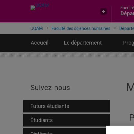
Facult
Accéder
Accéder
Accéder
Dépa
à
au
à
la
menu
la
recherche
pricipal
zone
UQAM
Faculté des sciences humaines
Départ
centrale
Accueil
Le département
Pro
M
Suivez-nous
Futurs étudiants
P
Étudiants
Un