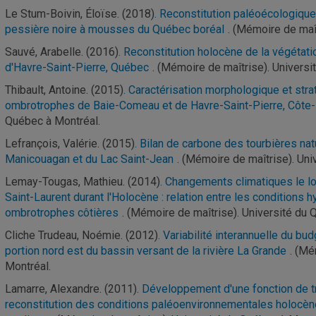
Le Stum-Boivin, Éloïse. (2018)
. Reconstitution paléoécologique 
pessière noire à mousses du Québec boréal
. (Mémoire de maî
Sauvé, Arabelle. (2016)
. Reconstitution holocène de la végétat
d'Havre-Saint-Pierre, Québec
. (Mémoire de maîtrise). Univers
Thibault, Antoine. (2015)
. Caractérisation morphologique et str
ombrotrophes de Baie-Comeau et de Havre-Saint-Pierre, Côte
Québec à Montréal.
Lefrançois, Valérie. (2015)
. Bilan de carbone des tourbières nat
Manicouagan et du Lac Saint-Jean
. (Mémoire de maîtrise). Uni
Lemay-Tougas, Mathieu. (2014)
. Changements climatiques le lo
Saint-Laurent durant l'Holocène : relation entre les condition
ombrotrophes côtières
. (Mémoire de maîtrise). Université du 
Cliche Trudeau, Noémie. (2012)
. Variabilité interannuelle du b
portion nord est du bassin versant de la rivière La Grande
. (Mé
Montréal.
Lamarre, Alexandre. (2011)
. Développement d'une fonction de 
reconstitution des conditions paléoenvironnementales holocène