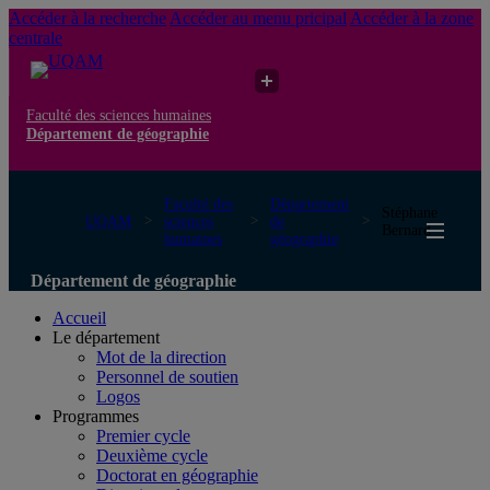
Accéder à la recherche
Accéder au menu pricipal
Accéder à la zone
centrale
Faculté des sciences humaines
Département de géographie
Faculté des
Département
Stéphane
UQAM
sciences
de
Bernard
humaines
géographie
Département de géographie
Accueil
Le département
Mot de la direction
Personnel de soutien
Logos
Programmes
Premier cycle
Deuxième cycle
Doctorat en géographie