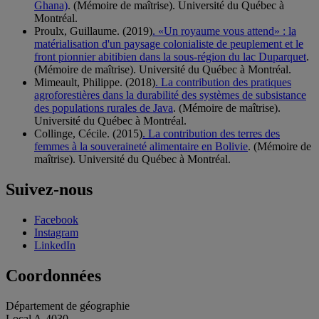
Ghana)
. (Mémoire de maîtrise). Université du Québec à
Montréal.
Proulx, Guillaume. (2019)
. «Un royaume vous attend» : la
matérialisation d'un paysage colonialiste de peuplement et le
front pionnier abitibien dans la sous-région du lac Duparquet
.
(Mémoire de maîtrise). Université du Québec à Montréal.
Mimeault, Philippe. (2018)
. La contribution des pratiques
agroforestières dans la durabilité des systèmes de subsistance
des populations rurales de Java
. (Mémoire de maîtrise).
Université du Québec à Montréal.
Collinge, Cécile. (2015)
. La contribution des terres des
femmes à la souveraineté alimentaire en Bolivie
. (Mémoire de
maîtrise). Université du Québec à Montréal.
Suivez-nous
Facebook
Instagram
LinkedIn
Coordonnées
Département de géographie
Local A-4030