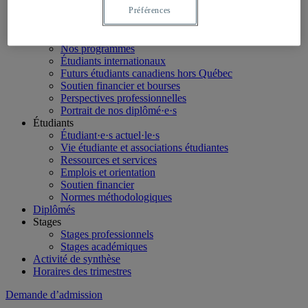
LinkedIn
Préférences
Futurs étudiants
Étudier en géographie
Nos programmes
Étudiants internationaux
Futurs étudiants canadiens hors Québec
Soutien financier et bourses
Perspectives professionnelles
Portrait de nos diplômé·e·s
Étudiants
Étudiant·e·s actuel·le·s
Vie étudiante et associations étudiantes
Ressources et services
Emplois et orientation
Soutien financier
Normes méthodologiques
Diplômés
Stages
Stages professionnels
Stages académiques
Activité de synthèse
Horaires des trimestres
Demande d’admission