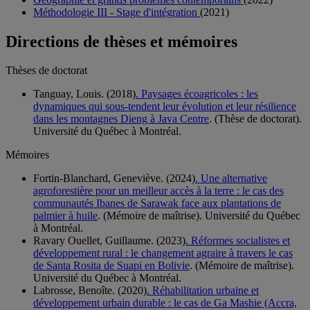
Méthodologie III - Stage d'intégration
(2021)
Directions de thèses et mémoires
Thèses de doctorat
Tanguay, Louis. (2018)
. Paysages écoagricoles : les
dynamiques qui sous-tendent leur évolution et leur résilience
dans les montagnes Dieng à Java Centre
. (Thèse de doctorat).
Université du Québec à Montréal.
Mémoires
Fortin-Blanchard, Geneviève. (2024)
. Une alternative
agroforestière pour un meilleur accès à la terre : le cas des
communautés Ibanes de Sarawak face aux plantations de
palmier à huile
. (Mémoire de maîtrise). Université du Québec
à Montréal.
Ravary Ouellet, Guillaume. (2023)
. Réformes socialistes et
développement rural : le changement agraire à travers le cas
de Santa Rosita de Suapi en Bolivie
. (Mémoire de maîtrise).
Université du Québec à Montréal.
Labrosse, Benoîte. (2020)
. Réhabilitation urbaine et
développement urbain durable : le cas de Ga Mashie (Accra,