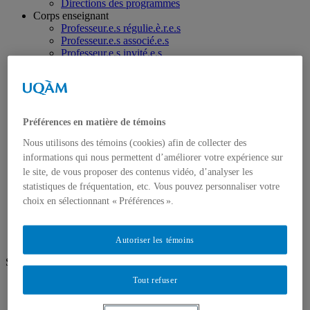
Directions des programmes
Corps enseignant
Professeur.e.s régulie.è.r.e.s
Professeur.e.s associé.e.s
Professeur.e.s invité.e.s
Chargé.e.s de cours de géographie
Recherche
Équipes et unités de recherche
Régles d’éthique
Axes de recherche
Préférences en matière de témoins
Publications
Mémoires et thèses
Nous utilisons des témoins (cookies) afin de collecter des
Laboratoires
informations qui nous permettent d’améliorer votre expérience sur
Équipements de recherche
le site, de vous proposer des contenus vidéo, d’analyser les
Médias
statistiques de fréquentation, etc. Vous pouvez personnaliser votre
Géographie à UQAM.tv
choix en sélectionnant « Préférences ».
Revue de presse
Nous joindre
Autoriser les témoins
Suivez-nous
Tout refuser
Facebook
Instagram