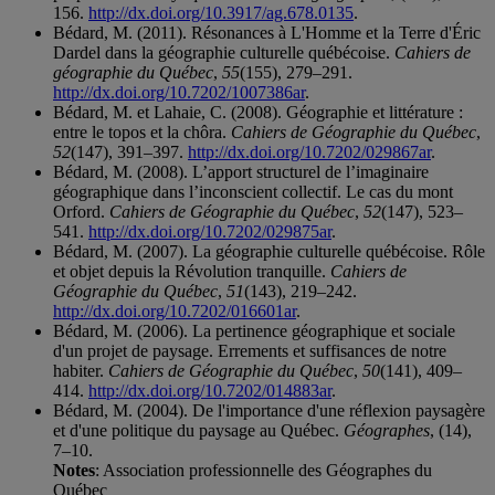
156.
http://dx.doi.org/10.3917/ag.678.0135
.
Bédard, M. (2011). Résonances à L'Homme et la Terre d'Éric
Dardel dans la géographie culturelle québécoise.
Cahiers de
géographie du Québec
,
55
(155), 279–291.
http://dx.doi.org/10.7202/1007386ar
.
Bédard, M. et Lahaie, C. (2008). Géographie et littérature :
entre le topos et la chôra.
Cahiers de Géographie du Québec
,
52
(147), 391–397.
http://dx.doi.org/10.7202/029867ar
.
Bédard, M. (2008). L’apport structurel de l’imaginaire
géographique dans l’inconscient collectif. Le cas du mont
Orford.
Cahiers de Géographie du Québec
,
52
(147), 523–
541.
http://dx.doi.org/10.7202/029875ar
.
Bédard, M. (2007). La géographie culturelle québécoise. Rôle
et objet depuis la Révolution tranquille.
Cahiers de
Géographie du Québec
,
51
(143), 219–242.
http://dx.doi.org/10.7202/016601ar
.
Bédard, M. (2006). La pertinence géographique et sociale
d'un projet de paysage. Errements et suffisances de notre
habiter.
Cahiers de Géographie du Québec
,
50
(141), 409–
414.
http://dx.doi.org/10.7202/014883ar
.
Bédard, M. (2004). De l'importance d'une réflexion paysagère
et d'une politique du paysage au Québec.
Géographes
, (14),
7–10.
Notes
: Association professionnelle des Géographes du
Québec