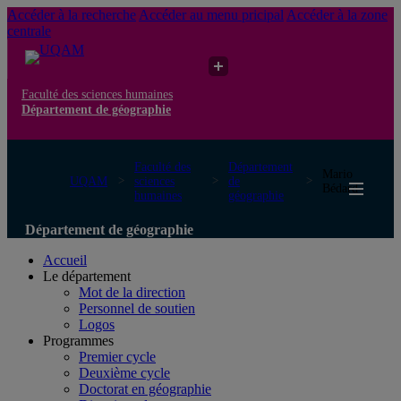
Accéder à la recherche
Accéder au menu pricipal
Accéder à la zone
centrale
Faculté des sciences humaines
Département de géographie
Faculté des
Département
Mario
UQAM
sciences
de
Bédard
humaines
géographie
Département de géographie
Accueil
Le département
Mot de la direction
Personnel de soutien
Logos
Programmes
Premier cycle
Deuxième cycle
Doctorat en géographie