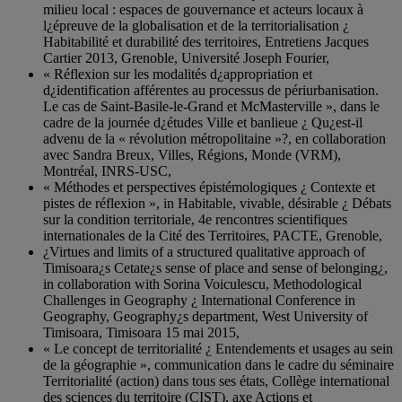
milieu local : espaces de gouvernance et acteurs locaux à
l¿épreuve de la globalisation et de la territorialisation ¿
Habitabilité et durabilité des territoires, Entretiens Jacques
Cartier 2013, Grenoble, Université Joseph Fourier,
« Réflexion sur les modalités d¿appropriation et
d¿identification afférentes au processus de périurbanisation.
Le cas de Saint-Basile-le-Grand et McMasterville », dans le
cadre de la journée d¿études Ville et banlieue ¿ Qu¿est-il
advenu de la « révolution métropolitaine »?, en collaboration
avec Sandra Breux, Villes, Régions, Monde (VRM),
Montréal, INRS-USC,
« Méthodes et perspectives épistémologiques ¿ Contexte et
pistes de réflexion », in Habitable, vivable, désirable ¿ Débats
sur la condition territoriale, 4e rencontres scientifiques
internationales de la Cité des Territoires, PACTE, Grenoble,
¿Virtues and limits of a structured qualitative approach of
Timisoara¿s Cetate¿s sense of place and sense of belonging¿,
in collaboration with Sorina Voiculescu, Methodological
Challenges in Geography ¿ International Conference in
Geography, Geography¿s department, West University of
Timisoara, Timisoara 15 mai 2015,
« Le concept de territorialité ¿ Entendements et usages au sein
de la géographie », communication dans le cadre du séminaire
Territorialité (action) dans tous ses états, Collège international
des sciences du territoire (CIST), axe Actions et