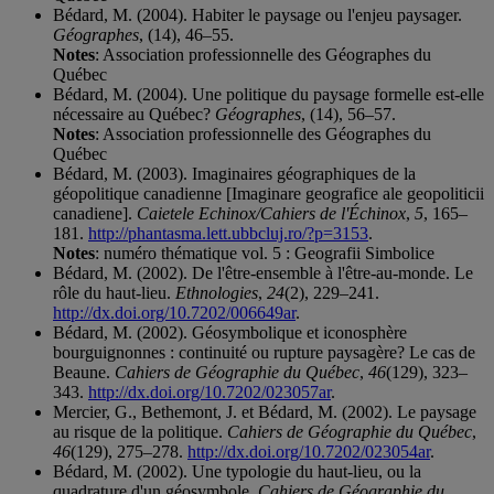
Bédard, M. (2004). Habiter le paysage ou l'enjeu paysager.
Géographes
, (14), 46–55.
Notes
: Association professionnelle des Géographes du
Québec
Bédard, M. (2004). Une politique du paysage formelle est-elle
nécessaire au Québec?
Géographes
, (14), 56–57.
Notes
: Association professionnelle des Géographes du
Québec
Bédard, M. (2003). Imaginaires géographiques de la
géopolitique canadienne [Imaginare geografice ale geopoliticii
canadiene].
Caietele Echinox/Cahiers de l'Échinox
,
5
, 165–
181.
http://phantasma.lett.ubbcluj.ro/?p=3153
.
Notes
: numéro thématique vol. 5 : Geografii Simbolice
Bédard, M. (2002). De l'être-ensemble à l'être-au-monde. Le
rôle du haut-lieu.
Ethnologies
,
24
(2), 229–241.
http://dx.doi.org/10.7202/006649ar
.
Bédard, M. (2002). Géosymbolique et iconosphère
bourguignonnes : continuité ou rupture paysagère? Le cas de
Beaune.
Cahiers de Géographie du Québec
,
46
(129), 323–
343.
http://dx.doi.org/10.7202/023057ar
.
Mercier, G., Bethemont, J. et Bédard, M. (2002). Le paysage
au risque de la politique.
Cahiers de Géographie du Québec
,
46
(129), 275–278.
http://dx.doi.org/10.7202/023054ar
.
Bédard, M. (2002). Une typologie du haut-lieu, ou la
quadrature d'un géosymbole.
Cahiers de Géographie du