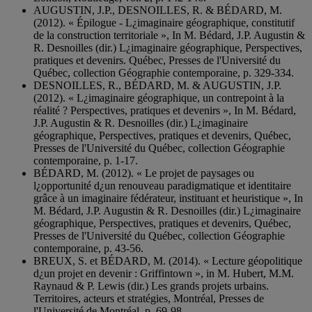
AUGUSTIN, J.P., DESNOILLES, R. & BÉDARD, M.
(2012). « Épilogue - L¿imaginaire géographique, constitutif
de la construction territoriale », In M. Bédard, J.P. Augustin &
R. Desnoilles (dir.) L¿imaginaire géographique, Perspectives,
pratiques et devenirs. Québec, Presses de l'Université du
Québec, collection Géographie contemporaine, p. 329-334.
DESNOILLES, R., BÉDARD, M. & AUGUSTIN, J.P.
(2012). « L¿imaginaire géographique, un contrepoint à la
réalité ? Perspectives, pratiques et devenirs », In M. Bédard,
J.P. Augustin & R. Desnoilles (dir.) L¿imaginaire
géographique, Perspectives, pratiques et devenirs, Québec,
Presses de l'Université du Québec, collection Géographie
contemporaine, p. 1-17.
BÉDARD, M. (2012). « Le projet de paysages ou
l¿opportunité d¿un renouveau paradigmatique et identitaire
grâce à un imaginaire fédérateur, instituant et heuristique », In
M. Bédard, J.P. Augustin & R. Desnoilles (dir.) L¿imaginaire
géographique, Perspectives, pratiques et devenirs, Québec,
Presses de l'Université du Québec, collection Géographie
contemporaine, p. 43-56.
BREUX, S. et BÉDARD, M. (2014). « Lecture géopolitique
d¿un projet en devenir : Griffintown », in M. Hubert, M.M.
Raynaud & P. Lewis (dir.) Les grands projets urbains.
Territoires, acteurs et stratégies, Montréal, Presses de
l'Université de Montréal, p. 69-98.