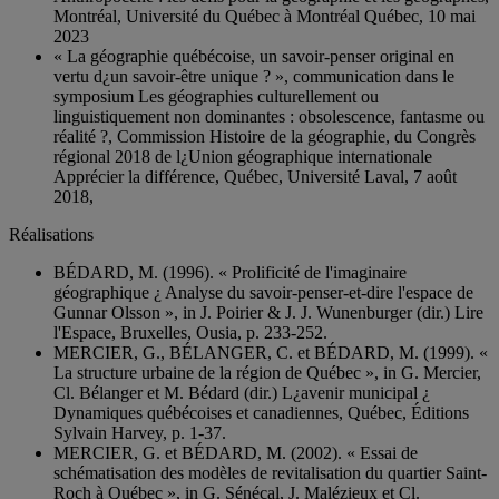
Montréal, Université du Québec à Montréal Québec, 10 mai
2023
« La géographie québécoise, un savoir-penser original en
vertu d¿un savoir-être unique ? », communication dans le
symposium Les géographies culturellement ou
linguistiquement non dominantes : obsolescence, fantasme ou
réalité ?, Commission Histoire de la géographie, du Congrès
régional 2018 de l¿Union géographique internationale
Apprécier la différence, Québec, Université Laval, 7 août
2018,
Réalisations
BÉDARD, M. (1996). « Prolificité de l'imaginaire
géographique ¿ Analyse du savoir-penser-et-dire l'espace de
Gunnar Olsson », in J. Poirier & J. J. Wunenburger (dir.) Lire
l'Espace, Bruxelles, Ousia, p. 233-252.
MERCIER, G., BÉLANGER, C. et BÉDARD, M. (1999). «
La structure urbaine de la région de Québec », in G. Mercier,
Cl. Bélanger et M. Bédard (dir.) L¿avenir municipal ¿
Dynamiques québécoises et canadiennes, Québec, Éditions
Sylvain Harvey, p. 1-37.
MERCIER, G. et BÉDARD, M. (2002). « Essai de
schématisation des modèles de revitalisation du quartier Saint-
Roch à Québec », in G. Sénécal, J. Malézieux et Cl.