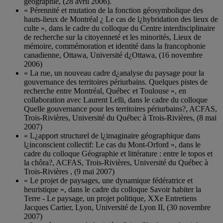
géographie, (28 avril 2006).
« Pérennité et mutation de la fonction géosymbolique des
hauts-lieux de Montréal ¿ Le cas de l¿hybridation des lieux de
culte », dans le cadre du colloque du Centre interdisciplinaire
de recherche sur la citoyenneté et les minorités, Lieux de
mémoire, commémoration et identité dans la francophonie
canadienne, Ottawa, Université d¿Ottawa, (16 novembre
2006)
« La rue, un nouveau cadre d¿analyse du paysage pour la
gouvernance des territoires périurbains. Quelques pistes de
recherche entre Montréal, Québec et Toulouse », en
collaboration avec Laurent Lelli, dans le cadre du colloque
Quelle gouvernance pour les territoires périurbains?, ACFAS,
Trois-Rivières, Université du Québec à Trois-Rivières, (8 mai
2007)
« L¿apport structurel de l¿imaginaire géographique dans
l¿inconscient collectif: Le cas du Mont-Orford », dans le
cadre du colloque Géographie et littérature : entre le topos et
la chôra?, ACFAS, Trois-Rivières, Université du Québec à
Trois-Rivières , (9 mai 2007)
« Le projet de paysages, une dynamique fédératrice et
heuristique », dans le cadre du colloque Savoir habiter la
Terre - Le paysage, un projet politique, XXe Entretiens
Jacques Cartier, Lyon, Université de Lyon II, (30 novembre
2007)