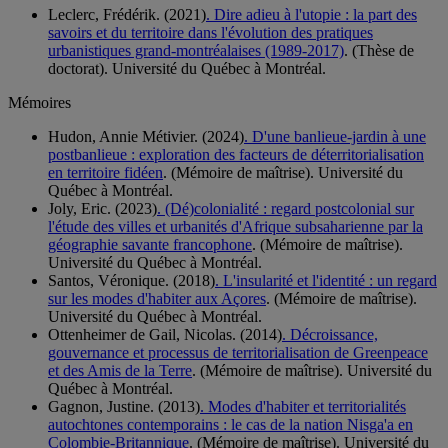
Leclerc, Frédérik. (2021)
. Dire adieu à l'utopie : la part des
savoirs et du territoire dans l'évolution des pratiques
urbanistiques grand-montréalaises (1989-2017)
. (Thèse de
doctorat). Université du Québec à Montréal.
Mémoires
Hudon, Annie Métivier. (2024)
. D'une banlieue-jardin à une
postbanlieue : exploration des facteurs de déterritorialisation
en territoire fidéen
. (Mémoire de maîtrise). Université du
Québec à Montréal.
Joly, Eric. (2023)
. (Dé)colonialité : regard postcolonial sur
l'étude des villes et urbanités d'Afrique subsaharienne par la
géographie savante francophone
. (Mémoire de maîtrise).
Université du Québec à Montréal.
Santos, Véronique. (2018)
. L'insularité et l'identité : un regard
sur les modes d'habiter aux Açores
. (Mémoire de maîtrise).
Université du Québec à Montréal.
Ottenheimer de Gail, Nicolas. (2014)
. Décroissance,
gouvernance et processus de territorialisation de Greenpeace
et des Amis de la Terre
. (Mémoire de maîtrise). Université du
Québec à Montréal.
Gagnon, Justine. (2013)
. Modes d'habiter et territorialités
autochtones contemporains : le cas de la nation Nisga'a en
Colombie-Britannique
. (Mémoire de maîtrise). Université du