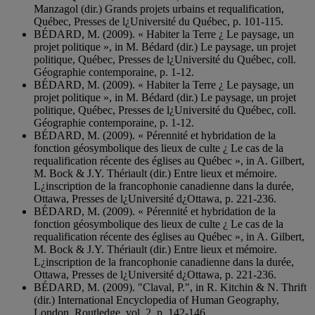
Manzagol (dir.) Grands projets urbains et requalification,
Québec, Presses de l¿Université du Québec, p. 101-115.
BÉDARD, M. (2009). « Habiter la Terre ¿ Le paysage, un
projet politique », in M. Bédard (dir.) Le paysage, un projet
politique, Québec, Presses de l¿Université du Québec, coll.
Géographie contemporaine, p. 1-12.
BÉDARD, M. (2009). « Habiter la Terre ¿ Le paysage, un
projet politique », in M. Bédard (dir.) Le paysage, un projet
politique, Québec, Presses de l¿Université du Québec, coll.
Géographie contemporaine, p. 1-12.
BÉDARD, M. (2009). « Pérennité et hybridation de la
fonction géosymbolique des lieux de culte ¿ Le cas de la
requalification récente des églises au Québec », in A. Gilbert,
M. Bock & J.Y. Thériault (dir.) Entre lieux et mémoire.
L¿inscription de la francophonie canadienne dans la durée,
Ottawa, Presses de l¿Université d¿Ottawa, p. 221-236.
BÉDARD, M. (2009). « Pérennité et hybridation de la
fonction géosymbolique des lieux de culte ¿ Le cas de la
requalification récente des églises au Québec », in A. Gilbert,
M. Bock & J.Y. Thériault (dir.) Entre lieux et mémoire.
L¿inscription de la francophonie canadienne dans la durée,
Ottawa, Presses de l¿Université d¿Ottawa, p. 221-236.
BÉDARD, M. (2009). "Claval, P.", in R. Kitchin & N. Thrift
(dir.) International Encyclopedia of Human Geography,
London, Routledge, vol. 2, p. 142-146.