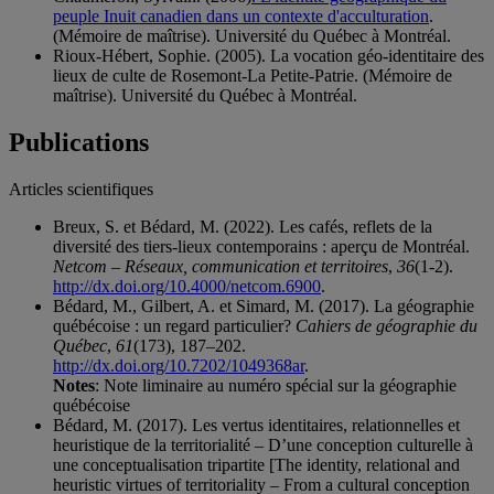
peuple Inuit canadien dans un contexte d'acculturation
.
(Mémoire de maîtrise). Université du Québec à Montréal.
Rioux-Hébert, Sophie. (2005). La vocation géo-identitaire des
lieux de culte de Rosemont-La Petite-Patrie. (Mémoire de
maîtrise). Université du Québec à Montréal.
Publications
Articles scientifiques
Breux, S. et Bédard, M. (2022). Les cafés, reflets de la
diversité des tiers-lieux contemporains : aperçu de Montréal.
Netcom – Réseaux, communication et territoires
,
36
(1-2).
http://dx.doi.org/10.4000/netcom.6900
.
Bédard, M., Gilbert, A. et Simard, M. (2017). La géographie
québécoise : un regard particulier?
Cahiers de géographie du
Québec
,
61
(173), 187–202.
http://dx.doi.org/10.7202/1049368ar
.
Notes
: Note liminaire au numéro spécial sur la géographie
québécoise
Bédard, M. (2017). Les vertus identitaires, relationnelles et
heuristique de la territorialité – D’une conception culturelle à
une conceptualisation tripartite [The identity, relational and
heuristic virtues of territoriality – From a cultural conception