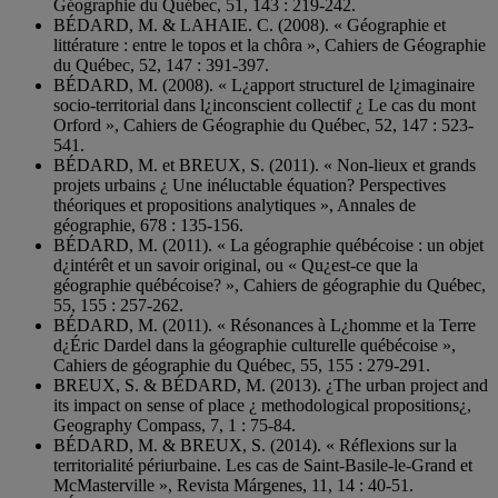
Géographie du Québec, 51, 143 : 219-242.
BÉDARD, M. & LAHAIE. C. (2008). « Géographie et
littérature : entre le topos et la chôra », Cahiers de Géographie
du Québec, 52, 147 : 391-397.
BÉDARD, M. (2008). « L¿apport structurel de l¿imaginaire
socio-territorial dans l¿inconscient collectif ¿ Le cas du mont
Orford », Cahiers de Géographie du Québec, 52, 147 : 523-
541.
BÉDARD, M. et BREUX, S. (2011). « Non-lieux et grands
projets urbains ¿ Une inéluctable équation? Perspectives
théoriques et propositions analytiques », Annales de
géographie, 678 : 135-156.
BÉDARD, M. (2011). « La géographie québécoise : un objet
d¿intérêt et un savoir original, ou « Qu¿est-ce que la
géographie québécoise? », Cahiers de géographie du Québec,
55, 155 : 257-262.
BÉDARD, M. (2011). « Résonances à L¿homme et la Terre
d¿Éric Dardel dans la géographie culturelle québécoise »,
Cahiers de géographie du Québec, 55, 155 : 279-291.
BREUX, S. & BÉDARD, M. (2013). ¿The urban project and
its impact on sense of place ¿ methodological propositions¿,
Geography Compass, 7, 1 : 75-84.
BÉDARD, M. & BREUX, S. (2014). « Réflexions sur la
territorialité périurbaine. Les cas de Saint-Basile-le-Grand et
McMasterville », Revista Márgenes, 11, 14 : 40-51.