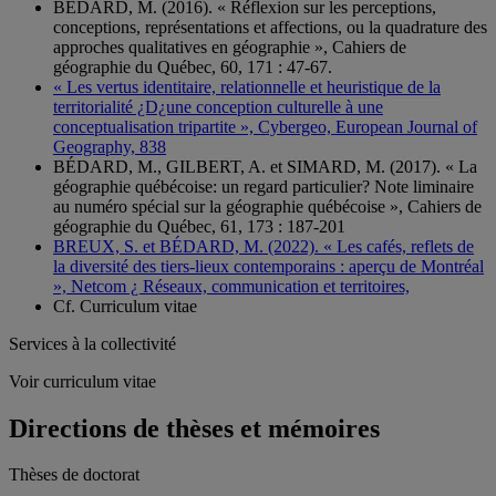
BÉDARD, M. (2016). « Réflexion sur les perceptions,
conceptions, représentations et affections, ou la quadrature des
approches qualitatives en géographie », Cahiers de
géographie du Québec, 60, 171 : 47-67.
« Les vertus identitaire, relationnelle et heuristique de la
territorialité ¿D¿une conception culturelle à une
conceptualisation tripartite », Cybergeo, European Journal of
Geography, 838
BÉDARD, M., GILBERT, A. et SIMARD, M. (2017). « La
géographie québécoise: un regard particulier? Note liminaire
au numéro spécial sur la géographie québécoise », Cahiers de
géographie du Québec, 61, 173 : 187-201
BREUX, S. et BÉDARD, M. (2022). « Les cafés, reflets de
la diversité des tiers-lieux contemporains : aperçu de Montréal
», Netcom ¿ Réseaux, communication et territoires,
Cf. Curriculum vitae
Services à la collectivité
Voir curriculum vitae
Directions de thèses et mémoires
Thèses de doctorat