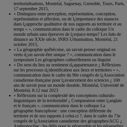
territorialisations, Montréal, Saguenay, Grenoble, Tours, Paris,
17 septembre 2015,
« Distinguos entre perception, représentation, conception,
représentation et affection, ou de l¿importance des nuances
dans l¿approche qualitative de nos rapports au territoire et au
temps » », communication dans le cadre du colloque Un
monde urbain sans épreuves de l¿espace-temps? Les faits de
distance au XXIe siècle, INRS Urbanisation, Montréal, 21
octobre 2015,
« La géographie québécoise, un savoir-penser original en
vertu d¿un savoir-être unique ? », communication dans le
symposium Les géographies culturellement ou linguist
« Du sens du lieu au sentiment d¿appartenance ¿ Réflexions
sur les processus d¿identification aux lieux et territoires » »,
communication dans le cadre du 90e congrès de l¿Association
canadienne-française pour l¿avancement des sciences ¿ 100
ans de savoir pour un monde durable, Montréal, Université de
Montréal, 8-12 mai 2023
« Réflexions sur la complexité des conceptions culturalo-
linguistiques de la territorialité ¿ Comparaison entre l¿anglais
et le français », communication dans le colloque La
géographie francophone : une conception différente du
territoire et de nos rapports à celui-ci ?, dans le cadre du 73e
congrès de l¿Association canadienne des géographes/ACG ¿
Anthropocène : les défis pour la géographie et les géographes,