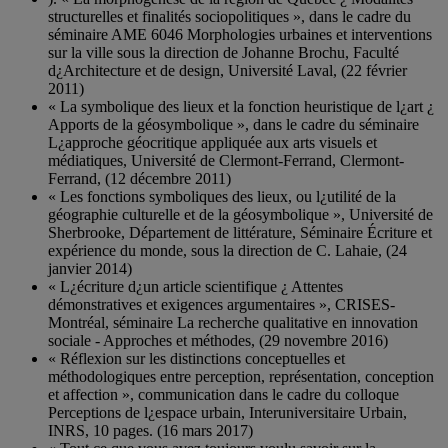
structurelles et finalités sociopolitiques », dans le cadre du
séminaire AME 6046 Morphologies urbaines et interventions
sur la ville sous la direction de Johanne Brochu, Faculté
d¿Architecture et de design, Université Laval, (22 février
2011)
« La symbolique des lieux et la fonction heuristique de l¿art ¿
Apports de la géosymbolique », dans le cadre du séminaire
L¿approche géocritique appliquée aux arts visuels et
médiatiques, Université de Clermont-Ferrand, Clermont-
Ferrand, (12 décembre 2011)
« Les fonctions symboliques des lieux, ou l¿utilité de la
géographie culturelle et de la géosymbolique », Université de
Sherbrooke, Département de littérature, Séminaire Écriture et
expérience du monde, sous la direction de C. Lahaie, (24
janvier 2014)
« L¿écriture d¿un article scientifique ¿ Attentes
démonstratives et exigences argumentaires », CRISES-
Montréal, séminaire La recherche qualitative en innovation
sociale - Approches et méthodes, (29 novembre 2016)
« Réflexion sur les distinctions conceptuelles et
méthodologiques entre perception, représentation, conception
et affection », communication dans le cadre du colloque
Perceptions de l¿espace urbain, Interuniversitaire Urbain,
INRS, 10 pages. (16 mars 2017)