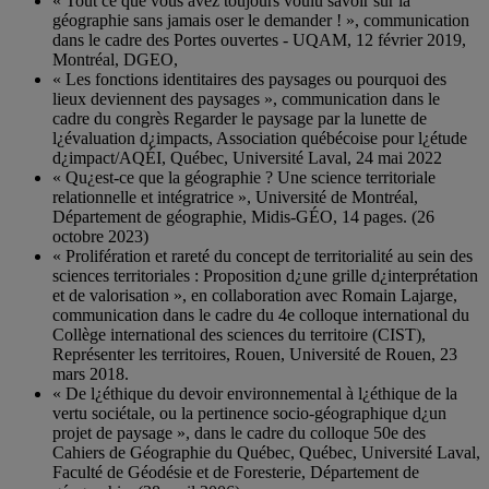
« Tout ce que vous avez toujours voulu savoir sur la
géographie sans jamais oser le demander ! », communication
dans le cadre des Portes ouvertes - UQAM, 12 février 2019,
Montréal, DGEO,
« Les fonctions identitaires des paysages ou pourquoi des
lieux deviennent des paysages », communication dans le
cadre du congrès Regarder le paysage par la lunette de
l¿évaluation d¿impacts, Association québécoise pour l¿étude
d¿impact/AQÉI, Québec, Université Laval, 24 mai 2022
« Qu¿est-ce que la géographie ? Une science territoriale
relationnelle et intégratrice », Université de Montréal,
Département de géographie, Midis-GÉO, 14 pages. (26
octobre 2023)
« Prolifération et rareté du concept de territorialité au sein des
sciences territoriales : Proposition d¿une grille d¿interprétation
et de valorisation », en collaboration avec Romain Lajarge,
communication dans le cadre du 4e colloque international du
Collège international des sciences du territoire (CIST),
Représenter les territoires, Rouen, Université de Rouen, 23
mars 2018.
« De l¿éthique du devoir environnemental à l¿éthique de la
vertu sociétale, ou la pertinence socio-géographique d¿un
projet de paysage », dans le cadre du colloque 50e des
Cahiers de Géographie du Québec, Québec, Université Laval,
Faculté de Géodésie et de Foresterie, Département de