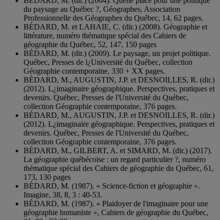
BÉDARD, M. (dir.) (2004). Quelle place pour une politique
du paysage au Québec ?, Géographes, Association
Professionnelle des Géographes du Québec, 14, 62 pages.
BÉDARD, M. et LAHAIE, C. (dir.) (2008). Géographie et
littérature, numéro thématique spécial des Cahiers de
géographie du Québec, 52, 147, 150 pages
BÉDARD, M. (dir.) (2009). Le paysage, un projet politique.
Québec, Presses de l¿Université du Québec, collection
Géographie contemporaine, 330 + XX pages.
BÉDARD, M., AUGUSTIN, J.P. et DESNOILLES, R. (dir.)
(2012). L¿imaginaire géographique. Perspectives, pratiques et
devenirs. Québec, Presses de l'Université du Québec,
collection Géographie contemporaine, 376 pages.
BÉDARD, M., AUGUSTIN, J.P. et DESNOILLES, R. (dir.)
(2012). L¿imaginaire géographique. Perspectives, pratiques et
devenirs. Québec, Presses de l'Université du Québec,
collection Géographie contemporaine, 376 pages.
BÉDARD, M., GILBERT, A. et SIMARD, M. (dir.) (2017).
La géographie québécoise : un regard particulier ?, numéro
thématique spécial des Cahiers de géographie du Québec, 61,
173, 130 pages
BÉDARD, M. (1987). « Science-fiction et géographie ».
Imagine, 38, 8, 3 : 40-53.
BÉDARD, M. (1987). « Plaidoyer de l'imaginaire pour une
géographie humaniste », Cahiers de géographie du Québec,