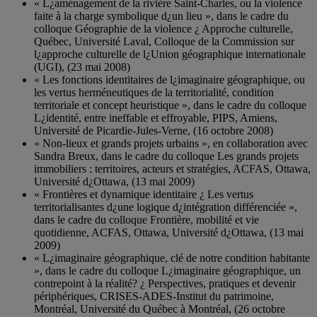
« L¿aménagement de la rivière Saint-Charles, ou la violence
faite à la charge symbolique d¿un lieu », dans le cadre du
colloque Géographie de la violence ¿ Approche culturelle,
Québec, Université Laval, Colloque de la Commission sur
l¿approche culturelle de l¿Union géographique internationale
(UGI), (23 mai 2008)
« Les fonctions identitaires de l¿imaginaire géographique, ou
les vertus herméneutiques de la territorialité, condition
territoriale et concept heuristique », dans le cadre du colloque
L¿identité, entre ineffable et effroyable, PIPS, Amiens,
Université de Picardie-Jules-Verne, (16 octobre 2008)
« Non-lieux et grands projets urbains », en collaboration avec
Sandra Breux, dans le cadre du colloque Les grands projets
immobiliers : territoires, acteurs et stratégies, ACFAS, Ottawa,
Université d¿Ottawa, (13 mai 2009)
« Frontières et dynamique identitaire ¿ Les vertus
territorialisantes d¿une logique d¿intégration différenciée »,
dans le cadre du colloque Frontière, mobilité et vie
quotidienne, ACFAS, Ottawa, Université d¿Ottawa, (13 mai
2009)
« L¿imaginaire géographique, clé de notre condition habitante
», dans le cadre du colloque L¿imaginaire géographique, un
contrepoint à la réalité? ¿ Perspectives, pratiques et devenir
périphériques, CRISES-ADES-Institut du patrimoine,
Montréal, Université du Québec à Montréal, (26 octobre