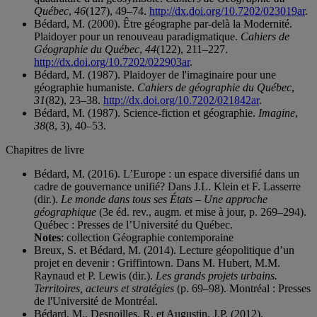
Québec
,
46
(127), 49–74.
http://dx.doi.org/10.7202/023019ar
.
Bédard, M. (2000). Être géographe par-delà la Modernité.
Plaidoyer pour un renouveau paradigmatique.
Cahiers de
Géographie du Québec
,
44
(122), 211–227.
http://dx.doi.org/10.7202/022903ar
.
Bédard, M. (1987). Plaidoyer de l'imaginaire pour une
géographie humaniste.
Cahiers de géographie du Québec
,
31
(82), 23–38.
http://dx.doi.org/10.7202/021842ar
.
Bédard, M. (1987). Science-fiction et géographie.
Imagine
,
38
(8, 3), 40–53.
Chapitres de livre
Bédard, M. (2016). L’Europe : un espace diversifié dans un
cadre de gouvernance unifié? Dans J.L. Klein et F. Lasserre
(dir.).
Le monde dans tous ses États – Une approche
géographique
(3e éd. rev., augm. et mise à jour, p. 269–294).
Québec : Presses de l’Université du Québec.
Notes
: collection Géographie contemporaine
Breux, S. et Bédard, M. (2014). Lecture géopolitique d’un
projet en devenir : Griffintown. Dans M. Hubert, M.M.
Raynaud et P. Lewis (dir.).
Les grands projets urbains.
Territoires, acteurs et stratégies
(p. 69–98). Montréal : Presses
de l'Université de Montréal.
Bédard, M., Desnoilles, R. et Augustin, J.P. (2012).