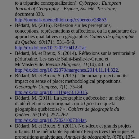
to a tripartite conceptualization].
Cybergeo : European
Journal of Geography – Espace, Société, Territoire
,
document 838.
http://journals.openedition.org/cybergeo/28853
.
Bédard, M. (2016). Réflexion sur les perceptions,
conceptions, représentations et affections, ou la quadrature des
approches qualitatives en géographie.
Cahiers de géographie
du Québec
,
60
(171), 531–549.
http://dx.doi.org/10.7202/1041221ar
.
Bédard, M. et Breux, S. (2014). Réflexions sur la territorialité
périurbaine. Les cas de Saint-Basile-le-Grand et
McMasterville.
Revista Márgenes
,
11
(14), 40–51.
http://dx.doi.org/10.22370/margenes.2014.11.14.322
.
Bédard, M. et Breux, S. (2013). The urban project and its
impact on sense of place: methodological propositions.
Geography Compass
,
7
(1), 75–84.
http://dx.doi.org/10.1111/gec3.12015
.
Bédard, M. (2011). La géographie québécoise : un objet
d'intérêt et un savoir original : ou « Qu'est-ce que la
géographie québécoise? ».
Cahiers de géographie du
Québec
,
55
(155), 257–262.
http://dx.doi.org/10.7202/1007384ar
.
Bédard, M. et Breux, S. (2011). Non-lieux et grands projets
urbains. Une inéluctable équation? Perspectives théoriques et
propositions analytiques.
Annales de géographie
, (678), 135–