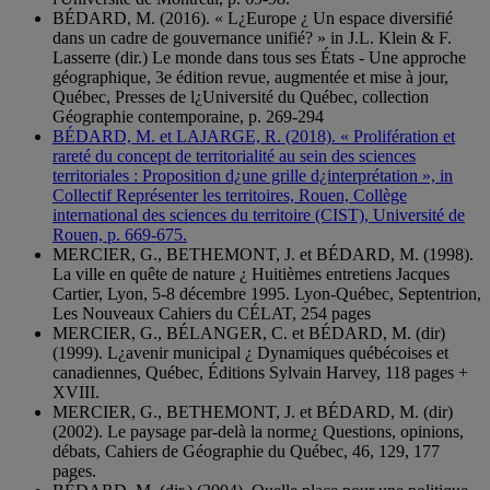
BÉDARD, M. (2016). « L¿Europe ¿ Un espace diversifié
dans un cadre de gouvernance unifié? » in J.L. Klein & F.
Lasserre (dir.) Le monde dans tous ses États - Une approche
géographique, 3e édition revue, augmentée et mise à jour,
Québec, Presses de l¿Université du Québec, collection
Géographie contemporaine, p. 269-294
BÉDARD, M. et LAJARGE, R. (2018). « Prolifération et
rareté du concept de territorialité au sein des sciences
territoriales : Proposition d¿une grille d¿interprétation », in
Collectif Représenter les territoires, Rouen, Collège
international des sciences du territoire (CIST), Université de
Rouen, p. 669-675.
MERCIER, G., BETHEMONT, J. et BÉDARD, M. (1998).
La ville en quête de nature ¿ Huitièmes entretiens Jacques
Cartier, Lyon, 5-8 décembre 1995. Lyon-Québec, Septentrion,
Les Nouveaux Cahiers du CÉLAT, 254 pages
MERCIER, G., BÉLANGER, C. et BÉDARD, M. (dir)
(1999). L¿avenir municipal ¿ Dynamiques québécoises et
canadiennes, Québec, Éditions Sylvain Harvey, 118 pages +
XVIII.
MERCIER, G., BETHEMONT, J. et BÉDARD, M. (dir)
(2002). Le paysage par-delà la norme¿ Questions, opinions,
débats, Cahiers de Géographie du Québec, 46, 129, 177
pages.