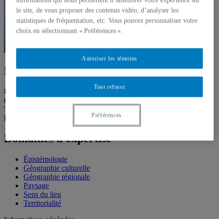
informations qui nous permettent d’améliorer votre expérience sur
le site, de vous proposer des contenus vidéo, d’analyser les
statistiques de fréquentation, etc. Vous pouvez personnaliser votre
choix en sélectionnant « Préférences ».
Autoriser les témoins
Professeur associé
Tout refuser
Unité
:
Département de géographie
Courriel
:
bedard.mario@uqam.ca
Téléphone
: (514) 987-3000 poste 3025
Préférences
Langues
: Français, Anglais
Domaines d'expertise
Épistémologie
Géographie culturelle
Géographie régionale
Paysage
Sens du lieu
Territorialité