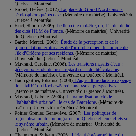
Québec à Montréal.
Riopel, Hélène. (2012)
. La place du Grand Nord dans la
sémiosphère québécoise
. (Mémoire de maîtrise). Université du
Québec à Montréal.
Koci, Simon. (2009)
. Le lieu et le mal-être, ou, L'habitabilité
des cités HLM de France
. (Mémoire de maîtrise). Université
du Québec à Montréal.
Barthe, Marcel. (2009)
. Étude de la perception et de la
représentation territoriales de l'arrondissement historique de
l'île d'Orléans par ses résidents
. (Mémoire de maîtrise).
Université du Québec à Montréal.
Mayrand, Caroline. (2008)
. Les transferts massifs d'eau :
géosymboles identitaires : regard sur l'identité catalane
.
(Mémoire de maîtrise). Université du Québec à Montréal.
Baumgartner, Johanna. (2008)
. L'agriculture dans le paysage
de la MRC du Rocher-Percé : analyse et perspectives
.
(Mémoire de maîtrise). Université du Québec à Montréal.
Mayrand, Isabelle. (2008)
. La naturalisation, clé de
l'habitabilité urbaine? : le cas de Barcelone
. (Mémoire de
maîtrise). Université du Québec à Montréal.
Poirier-Grenier, Geneviève. (2007)
. Les politiques de
régionalisation de l'immigration au Québec et leurs effets sur
le système urbain
. (Mémoire de maîtrise). Université du
Québec à Montréal.
Chaumeron, Sylvain. (2006)
. L'identité géographique du