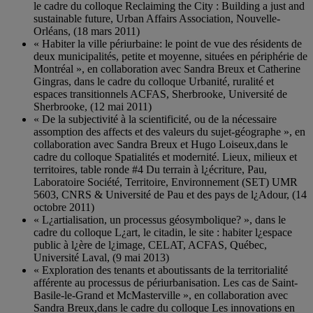
le cadre du colloque Reclaiming the City : Building a just and
sustainable future, Urban Affairs Association, Nouvelle-
Orléans, (18 mars 2011)
« Habiter la ville périurbaine: le point de vue des résidents de
deux municipalités, petite et moyenne, situées en périphérie de
Montréal », en collaboration avec Sandra Breux et Catherine
Gingras, dans le cadre du colloque Urbanité, ruralité et
espaces transitionnels ACFAS, Sherbrooke, Université de
Sherbrooke, (12 mai 2011)
« De la subjectivité à la scientificité, ou de la nécessaire
assomption des affects et des valeurs du sujet-géographe », en
collaboration avec Sandra Breux et Hugo Loiseux,dans le
cadre du colloque Spatialités et modernité. Lieux, milieux et
territoires, table ronde #4 Du terrain à l¿écriture, Pau,
Laboratoire Société, Territoire, Environnement (SET) UMR
5603, CNRS & Université de Pau et des pays de l¿Adour, (14
octobre 2011)
« L¿artialisation, un processus géosymbolique? », dans le
cadre du colloque L¿art, le citadin, le site : habiter l¿espace
public à l¿ère de l¿image, CELAT, ACFAS, Québec,
Université Laval, (9 mai 2013)
« Exploration des tenants et aboutissants de la territorialité
afférente au processus de périurbanisation. Les cas de Saint-
Basile-le-Grand et McMasterville », en collaboration avec
Sandra Breux,dans le cadre du colloque Les innovations en