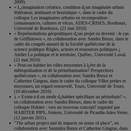
2009)
« L¿imagination créatrice, condition d¿un imaginaire urbain
fédérateur, instituant et heuristique », dans le cadre du
colloque Les imaginaires urbains en recomposition :
connaissances, cultures et vécus, ADES-CRISES, Bordeaux,
Université de Bordeaux, (21 mai 2010)
« Représentations géopolitiques d¿un projet en devenir : le cas
de Griffintown », en collaboration avec Sandra Breux, dans le
cadre du congrès annuel de la Société québécoise de la
science politique Règles, acteurs et ressources politiques ¿
Atelier La politique et le territoire, Québec, Université Laval,
(21 mai 2010)
« Peut-on habiter les villes moyennes à l¿ère de la
métropolisation et de la périurbanisation? Perspectives
québécoises », en collaboration avec Sandra Breux et
Catherine Gingras, dans le cadre du colloque Villes petites et
moyennes, un regard renouvelé, Tours, Université de Tours,
(10 décembre 2010)
). « Existe-t-il un mode d¿habiter spécifique au périurbain? »,
en collaboration avec Sandra Btreux, dans le cadre du
colloque Habiter : vers un nouveau concept? organisé par
HABITER PIPS, Amiens, Université de Picardie-Jules-Verne,
(12 janvier 2011).
"The urban project and its impacts on sense of place", en
collaboration avec Sanmdra Breux et Catherine Gingras, dans