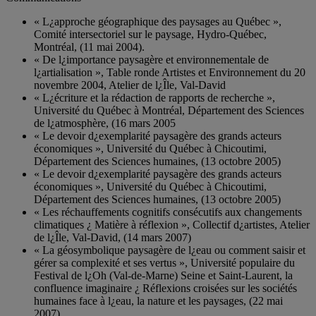
« L¿approche géographique des paysages au Québec »,
Comité intersectoriel sur le paysage, Hydro-Québec,
Montréal, (11 mai 2004).
« De l¿importance paysagère et environnementale de
l¿artialisation », Table ronde Artistes et Environnement du 20
novembre 2004, Atelier de l¿Île, Val-David
« L¿écriture et la rédaction de rapports de recherche »,
Université du Québec à Montréal, Département des Sciences
de l¿atmosphère, (16 mars 2005
« Le devoir d¿exemplarité paysagère des grands acteurs
économiques », Université du Québec à Chicoutimi,
Département des Sciences humaines, (13 octobre 2005)
« Le devoir d¿exemplarité paysagère des grands acteurs
économiques », Université du Québec à Chicoutimi,
Département des Sciences humaines, (13 octobre 2005)
« Les réchauffements cognitifs consécutifs aux changements
climatiques ¿ Matière à réflexion », Collectif d¿artistes, Atelier
de l¿Île, Val-David, (14 mars 2007)
« La géosymbolique paysagère de l¿eau ou comment saisir et
gérer sa complexité et ses vertus », Université populaire du
Festival de l¿Oh (Val-de-Marne) Seine et Saint-Laurent, la
confluence imaginaire ¿ Réflexions croisées sur les sociétés
humaines face à l¿eau, la nature et les paysages, (22 mai
2007)