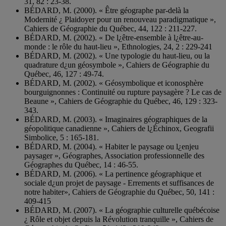
31, 82 : 23-38.
BÉDARD, M. (2000). « Être géographe par-delà la
Modernité ¿ Plaidoyer pour un renouveau paradigmatique »,
Cahiers de Géographie du Québec, 44, 122 : 211-227.
BÉDARD, M. (2002). « De l¿être-ensemble à l¿être-au-
monde : le rôle du haut-lieu », Ethnologies, 24, 2 : 229-241
BÉDARD, M. (2002). « Une typologie du haut-lieu, ou la
quadrature d¿un géosymbole », Cahiers de Géographie du
Québec, 46, 127 : 49-74.
BÉDARD, M. (2002). « Géosymbolique et iconosphère
bourguignonnes : Continuité ou rupture paysagère ? Le cas de
Beaune », Cahiers de Géographie du Québec, 46, 129 : 323-
343.
BÉDARD, M. (2003). « Imaginaires géographiques de la
géopolitique canadienne », Cahiers de l¿Échinox, Geografii
Simbolice, 5 : 165-181.
BÉDARD, M. (2004). « Habiter le paysage ou l¿enjeu
paysager », Géographes, Association professionnelle des
Géographes du Québec, 14 : 46-55.
BÉDARD, M. (2006). « La pertinence géographique et
sociale d¿un projet de paysage - Errements et suffisances de
notre habiter», Cahiers de Géographie du Québec, 50, 141 :
409-415
BÉDARD, M. (2007). « La géographie culturelle québécoise
¿ Rôle et objet depuis la Révolution tranquille », Cahiers de