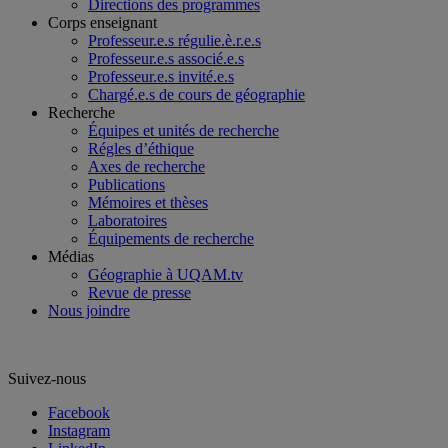
Directions des programmes
Corps enseignant
Professeur.e.s régulie.è.r.e.s
Professeur.e.s associé.e.s
Professeur.e.s invité.e.s
Chargé.e.s de cours de géographie
Recherche
Équipes et unités de recherche
Régles d’éthique
Axes de recherche
Publications
Mémoires et thèses
Laboratoires
Équipements de recherche
Médias
Géographie à UQAM.tv
Revue de presse
Nous joindre
Suivez-nous
Facebook
Instagram