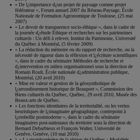
« De l¿importance d¿un projet de paysage comme projet
fédérateur », Forum annuel 2007 du Réseau-Paysage, École
Nationale de Formation Agronomique de Toulouse, (25 mai
2007)
« Le devoir de transparence socio-éthique », dans le cadre de
la journée d¿étude Éthique et recherches sur les patrimoines
culturels : Un défi à relever, Institut du Patrimoine, Université
du Québec à Montréal, (5 février 2009)
« La rédaction du mémoire ou du rapport de recherche, ou la
nécessité de rigueur dans la réflexion et l¿écriture scientifiques
», dans le cadre du séminaire Méthodes de recherche et
d¿intervention en milieu organisationnel sous la direction de
Romain Roult, École nationale d¿administration publique,
Montréal, (20 avril 2010)
« Mise en valeur et gestion de la géosymbolique de
l¿arrondissement historique de Beauport », Commission des
Biens culturels du Québec, Québec, 29 avril 2010, Musée des
Beaux-arts de Québec.
« Les fonctions identitaires de la territorialité, ou les vertus
heuristiques de l¿imaginaire géographique, contrepoint à
l¿embellie postmoderne », dans le cadre du séminaire
Imaginaires post-nationaux du territoire sous la direction de
Bernard Debarbieux et François Walter, Université de
Genève, Genève, (10 mai 2010)
). « La morphogénèse de la région de Québec ¿ Modalités