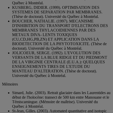
Québec à Montréal.
KUSBERG, DIDIER. (1999). OPTIMISATION DES
SYSTEMES DE SEPARATION PAR MEMBRANES.
(Thèse de doctorat). Université du Québec à Montréal.
BOUCHER, NATHALIE. (1997). MECANISME
D'INHIBITION DU TRANSPORT D'ELECTRONS DES
MEMBRANES THYLACOIDIENNES PAR DES
METAUX DIVA- LENTS TOXIQUES
(CU,CD,HG,PB,ZN) ET APPLICATION DANS LA
BIODETECTION DE LA PHYTOTOXICITE. (Thèse de
doctorat). Université du Québec à Montréal.
JOLICOEUR, SERGE. (1992). L'EVOLUTION DES
VERSANTS DE LA BLUE RIDGE ET DU PIEDMONT
DE LA VIRGINIE CENTRALE (E.U.A.): QUELQUES
ENSEIGNEMENTS TIRES DE L'ETUDE DU
MANTEAU D'ALTERATION. (Thèse de doctorat).
Université du Québec à Montréal.
Mémoires
Simard, Julie. (2003). Retrait glaciaire dans les Laurentides au
début de l'holocène: transect de 500 km entre Manouane et le
Témiscamingue. (Mémoire de maîtrise). Université du
Québec à Montréal.
St-Jean, Gilles. (2003). Automated quantitative and isotopic