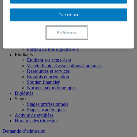
LinkedIn
Futurs étudiants
Tout refuser
Étudier en géographie
Nos programmes
Étudiants internationaux
Futurs étudiants canadiens hors Québec
Préférences
Soutien financier et bourses
Perspectives professionnelles
Portrait de nos diplômé·e·s
Étudiants
Étudiant·e·s actuel·le·s
Vie étudiante et associations étudiantes
Ressources et services
Emplois et orientation
Soutien financier
Normes méthodologiques
Diplômés
Stages
Stages professionnels
Stages académiques
Activité de synthèse
Horaires des trimestres
Demande d’admission