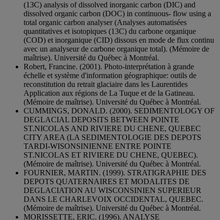
(13C) analysis of dissolved inorganic carbon (DIC) and
dissolved organic carbon (DOC) in continuous- flow using a
total organic carbon analyser (Analyses automatisées
quantitatives et isotopiques (13C) du carbone organique
(COD) et inorganique (CID) dissous en mode de flux continu
avec un analyseur de carbone organique total). (Mémoire de
maîtrise). Université du Québec à Montréal.
Robert, Francine. (2001). Photo-interprétation à grande
échelle et système d'information géographique: outils de
reconstitution du retrait glaciaire dans les Laurentides
Application aux régions de La Tuque et de la Gatineau.
(Mémoire de maîtrise). Université du Québec à Montréal.
CUMMINGS, DONALD. (2000). SEDIMENTOLOGY OF
DEGLACIAL DEPOSITS BETWEEN POINTE
ST.NICOLAS AND RIVIERE DU CHENE, QUEBEC
CITY AREA (LA SEDIMENTOLOGIE DES DEPOTS
TARDI-WISONSINIENNE ENTRE POINTE
ST.NICOLAS ET RIVIERE DU CHENE, QUEBEC).
(Mémoire de maîtrise). Université du Québec à Montréal.
FOURNIER, MARTIN. (1999). STRATIGRAPHIE DES
DEPOTS QUATERNAIRES ET MODALITES DE
DEGLACIATION AU WISCONSINIEN SUPERIEUR
DANS LE CHARLEVOIX OCCIDENTAL, QUEBEC.
(Mémoire de maîtrise). Université du Québec à Montréal.
MORISSETTE, ERIC. (1996). ANALYSE