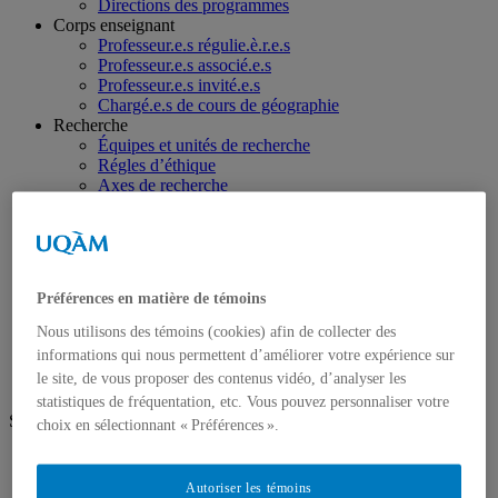
Directions des programmes
Corps enseignant
Professeur.e.s régulie.è.r.e.s
Professeur.e.s associé.e.s
Professeur.e.s invité.e.s
Chargé.e.s de cours de géographie
Recherche
Équipes et unités de recherche
Régles d’éthique
Axes de recherche
Publications
Mémoires et thèses
Laboratoires
Équipements de recherche
Médias
Préférences en matière de témoins
Géographie à UQAM.tv
Revue de presse
Nous utilisons des témoins (cookies) afin de collecter des
Nous joindre
informations qui nous permettent d’améliorer votre expérience sur
le site, de vous proposer des contenus vidéo, d’analyser les
statistiques de fréquentation, etc. Vous pouvez personnaliser votre
Suivez-nous
choix en sélectionnant « Préférences ».
Facebook
Instagram
Autoriser les témoins