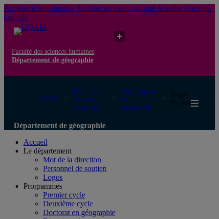
Accéder à la recherche
Accéder au menu pricipal
Accéder à la zone
centrale
Faculté des sciences humaines
Département de géographie
Faculté des
Département
Serge
UQAM
sciences
de
Occhietti
humaines
géographie
Département de géographie
Accueil
Le département
Mot de la direction
Personnel de soutien
Logos
Programmes
Premier cycle
Deuxième cycle
Doctorat en géographie