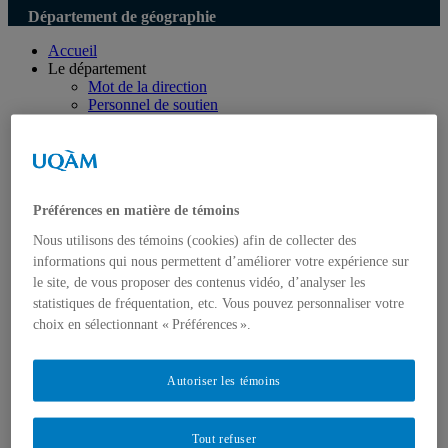
Département de géographie
Accueil
Le département
Mot de la direction
Personnel de soutien
Logos
Programmes
Premier cycle
Deuxième cycle
Doctorat en géographie
Préférences en matière de témoins
Directions des programmes
Corps enseignant
Nous utilisons des témoins (cookies) afin de collecter des
Professeur.e.s régulie.è.r.e.s
informations qui nous permettent d’améliorer votre expérience sur
Professeur.e.s associé.e.s
le site, de vous proposer des contenus vidéo, d’analyser les
Professeur.e.s invité.e.s
Chargé.e.s de cours de géographie
statistiques de fréquentation, etc. Vous pouvez personnaliser votre
Recherche
choix en sélectionnant « Préférences ».
Équipes et unités de recherche
Régles d’éthique
Axes de recherche
Autoriser les témoins
Publications
Mémoires et thèses
Laboratoires
Tout refuser
Équipements de recherche