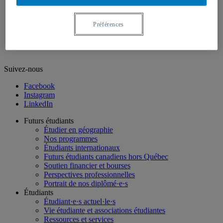
Médias
Géographie à UQAM.tv
Préférences
Revue de presse
Nous joindre
Suivez-nous
Facebook
Instagram
LinkedIn
Futurs étudiants
Étudier en géographie
Nos programmes
Étudiants internationaux
Futurs étudiants canadiens hors Québec
Soutien financier et bourses
Perspectives professionnelles
Portrait de nos diplômé·e·s
Étudiants
Étudiant·e·s actuel·le·s
Vie étudiante et associations étudiantes
Ressources et services