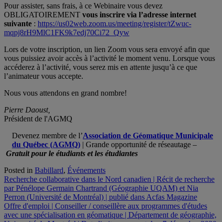
Pour assister, sans frais, à ce Webinaire vous devez
OBLIGATOIREMENT
vous inscrire via l’adresse internet
suivante
:
https://us02web.zoom.us/meeting/register/tZwuc-
mqpj8rH9MlC1FK9k7edj70Ci72_Qyw
Lors de votre inscription, un lien Zoom vous sera envoyé afin que
vous puissiez avoir accès à l’activité le moment venu. Lorsque vous
accéderez à l’activité, vous serez mis en attente jusqu’à ce que
l’animateur vous accepte.
Nous vous attendons en grand nombre!
Pierre Daoust,
Président de l'AGMQ
Devenez membre de l’
Association de Géomatique Municipale
du Québec (AGMQ)
| Grande opportunité de réseautage –
Gratuit pour le étudiants et les étudiantes
Posted in
Babillard
,
Événements
Navigation
Recherche collaborative dans le Nord canadien | Récit de recherche
par Pénélope Germain Chartrand (Géographie UQAM) et Nia
de
Perron (Université de Montréal) | publié dans Acfas Magazine
l'article
Offre d'emploi | Conseiller / conseillère aux programmes d'études
avec une spécialisation en géomatique | Département de géographie,