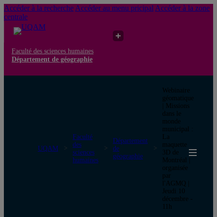
Accéder à la recherche
Accéder au menu pricipal
Accéder à la zone
centrale
Faculté des sciences humaines
Département de géographie
Webinaire
géomatique
| Missions
dans le
monde
municipal :
Faculté
La
Département
des
maquette
UQAM
de
sciences
3D de
géographie
humaines
Montréal |
organisée
par
l'AGMQ |
Jeudi 10
décembre -
11h