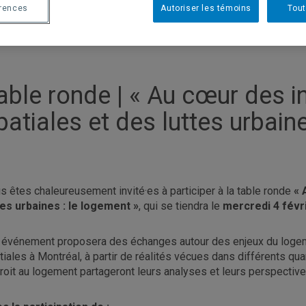
érences
Autoriser les témoins
Tout
able ronde | « Au cœur des i
patiales et des luttes urbain
s êtes chaleureusement invité·es à participer à la table ronde
« 
tes urbaines : le logement »
, qui se tiendra le
mercredi 4 févri
 événement proposera des échanges autour des enjeux du logem
tiales à Montréal, à partir de réalités vécues dans différents q
droit au logement partageront leurs analyses et leurs perspective