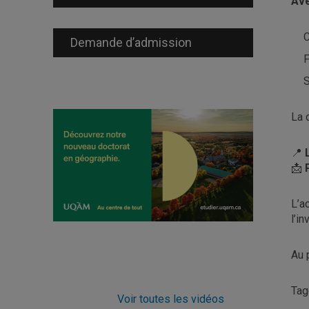
Ave
C
Demande d’admission
F
S
La 
📍
📩
L’a
l’i
Au 
Ta
Voir toutes les vidéos