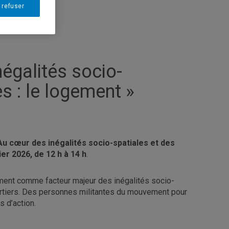
 refuser
négalités socio-
es : le logement »
Au cœur des inégalités socio-spatiales et des
er 2026, de 12 h à 14 h
.
ent comme facteur majeur des inégalités socio-
uartiers. Des personnes militantes du mouvement pour
s d’action.