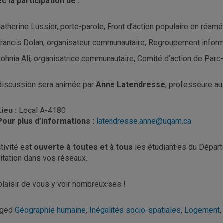
c la participation de :
atherine Lussier, porte-parole, Front d’action populaire en ré
rancis Dolan, organisateur communautaire, Regroupement inform
ohnia Ali, organisatrice communautaire, Comité d’action de Par
discussion sera animée par
Anne Latendresse
, professeure a
Lieu :
Local A-4180
Pour plus d’informations :
latendresse.anne@uqam.ca
ctivité est
ouverte à toutes et à tous
les étudiant·es du Départ
nvitation dans vos réseaux.
plaisir de vous y voir nombreux·ses !
gged
Géographie humaine
,
Inégalités socio-spatiales
,
Logement
,