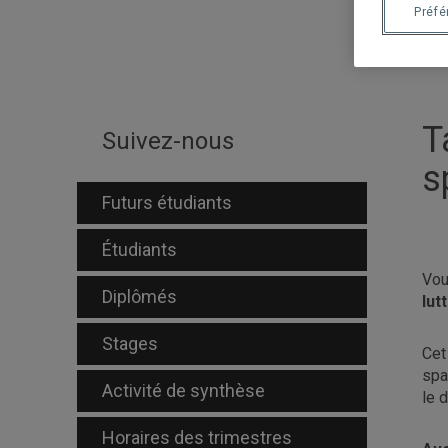
Préf
T
Suivez-nous
s
Futurs étudiants
Étudiants
Vou
Diplômés
lut
Stages
Cet
spa
Activité de synthèse
le 
Horaires des trimestres