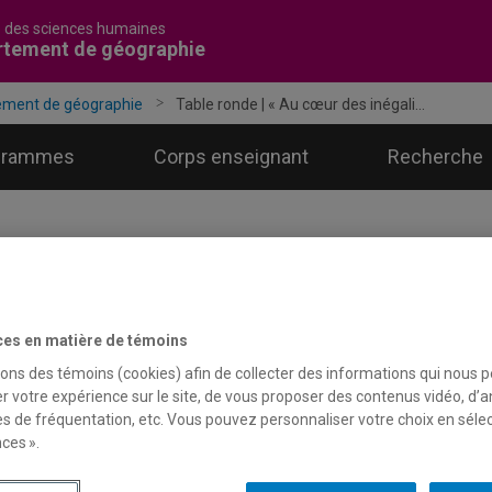
é des sciences humaines
rtement de géographie
ement de géographie
Table ronde | « Au cœur des inégali...
grammes
Corps enseignant
Recherche
ces en matière de témoins
sons des témoins (cookies) afin de collecter des informations qui nous 
r votre expérience sur le site, de vous proposer des contenus vidéo, d’a
es de fréquentation, etc. Vous pouvez personnaliser votre choix en séle
ces ».