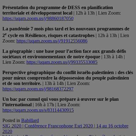
Présentation du programme de DESS en planification
territoriale et développement local
| 12h à 13h | Lien Zoom:
https://uqam.zoom.us/j/98860187050
La pandémie 7 mois plus tard et les nouveaux programmes de
e
2
cycle en Résilience, risques et catastrophes
| 12h à 13h | Lien
Zoom:
https://uqam.zoom.us/j/91912556086
La géographie : une base pour l’action face aux grands défis
sociétaux et environnementaux de notre époque
| 13h à 14h |
Lien Zoom:
https://uqam.zoom.us/j/99335533085
Perspective géographique du conflit israélo-palestinien : des clés
pour mieux comprendre la dépossession du peuple palestinien
et de son territoire.
| 13h à 14h | Lien Zoom:
https://uqam.zoom.us/j/98168372297
Un bac par cumul qui vous prépare à œuvrer sur le plan
l’international
| 16h à 17h | Lien Zoom:
https://uqam.zoom.us/s/83114430915
Posted in
Babillard
Navigation
SIG 2020 | Conférence Francophone Esri 2020 | 14 au 16 octobre
2020
de