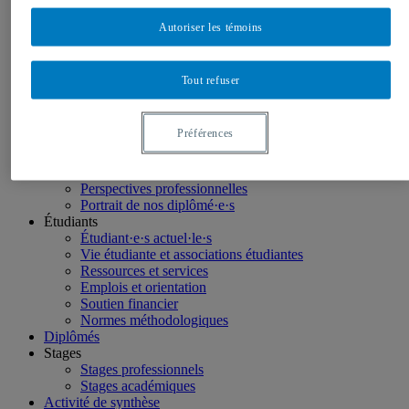
Facebook
Autoriser les témoins
Instagram
LinkedIn
Tout refuser
Futurs étudiants
Étudier en géographie
Nos programmes
Préférences
Étudiants internationaux
Futurs étudiants canadiens hors Québec
Soutien financier et bourses
Perspectives professionnelles
Portrait de nos diplômé·e·s
Étudiants
Étudiant·e·s actuel·le·s
Vie étudiante et associations étudiantes
Ressources et services
Emplois et orientation
Soutien financier
Normes méthodologiques
Diplômés
Stages
Stages professionnels
Stages académiques
Activité de synthèse