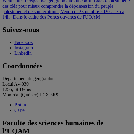
Webinaire | Perspective géographique du conflit israélo-palestinien :
l'article
des clés pour mieux comprendre la dépossession du peuple
palestinien et de son territoire | Vendredi 23 octobre 2020 - 13h à
14h | Dans le cadre des Portes ouvertes de l'UQAM
Suivez-nous
Facebook
Instagram
LinkedIn
Coordonnées
Département de géographie
Local A-4030
1255, St-Denis
Montréal (Québec) H2X 3R9
Bottin
Carte
Faculté des sciences humaines de
l’UQAM