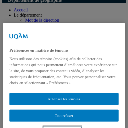
Département de géographie
Accueil
Le département
Mot de la direction
Personnel de soutien
Logos
Programmes
Premier cycle
Deuxième cycle
Préférences en matière de témoins
Doctorat en géographie
Directions des programmes
Nous utilisons des témoins (cookies) afin de collecter des
Corps enseignant
informations qui nous permettent d’améliorer votre expérience sur
Professeur.e.s régulie.è.r.e.s
le site, de vous proposer des contenus vidéo, d’analyser les
Professeur.e.s associé.e.s
Professeur.e.s invité.e.s
statistiques de fréquentation, etc. Vous pouvez personnaliser votre
Chargé.e.s de cours de géographie
choix en sélectionnant « Préférences ».
Recherche
Équipes et unités de recherche
Régles d’éthique
Autoriser les témoins
Axes de recherche
Publications
Mémoires et thèses
Tout refuser
Laboratoires
Équipements de recherche