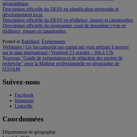
géographique
Description officielle du DESS en planification territoriale et
développement local
Description officielle du DESS en résilience, risques et catastrophes
Description officielle du programme court de deuxième cycle en
résilience, risques et catastrophes
Posted in
Babillard
,
Événements
Navigation
Webinaire | Un baccalauréat par cumul qui vous prépare à œuvrer
sur le plan international | Vendredi 23 octobre - 16h à 17h
de
Nouveau "Guide de présentation et de rédaction des projets de
l'article
recherche" pour la Maîtrise professionnelle en géographie de
l'UQAM
Suivez-nous
Facebook
Instagram
LinkedIn
Coordonnées
Département de géographie