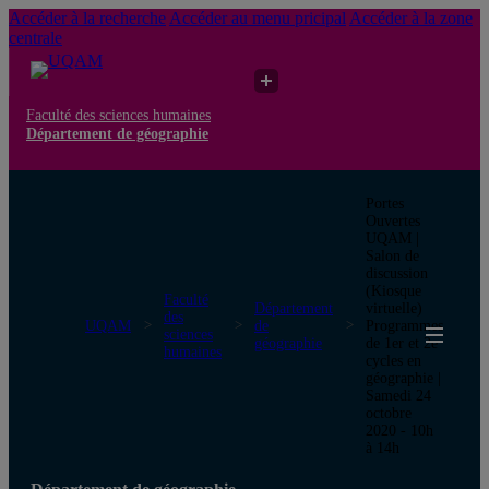
Accéder à la recherche
Accéder au menu pricipal
Accéder à la zone
centrale
Faculté des sciences humaines
Département de géographie
Portes
Ouvertes
UQAM |
Salon de
discussion
(Kiosque
Faculté
Département
virtuelle)
des
UQAM
de
Programmes
sciences
géographie
de 1er et 2e
humaines
cycles en
géographie |
Samedi 24
octobre
2020 - 10h
à 14h