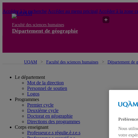
Accéder à la recherche
Accéder au menu pricipal
Accéder à la zone ce
Faculté des sciences humaines
Département de géographie
UQAM
Faculté des sciences humaines
Département de 
Le département
Mot de la direction
Personnel de soutien
Logos
Programmes
Premier cycle
Deuxième cycle
Doctorat en géographie
Préférence
Directions des programmes
Corps enseignant
Nous utilis
Professeur.e.s régulie.è.r.e.s
votre expér