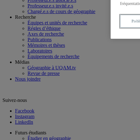
Professeur.e.s associé.e.s
fréquentati
Professeur.e.s invité.e.s
Chargé.e.s de cours de géographie
Recherche
Préf
Équipes et unités de recherche
Régles d’éthique
Axes de recherche
Publications
Mémoires et thèses
Laboratoires
Équipements de recherche
Médias
Géographie à UQAM.tv
Revue de presse
Nous joindre
Suivez-nous
Facebook
Instagram
LinkedIn
Futurs étudiants
Étudier en géographie