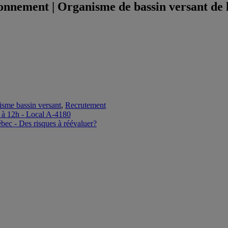
onnement | Organisme de bassin versant de 
sme bassin versant
,
Recrutement
r à 12h - Local A-4180
bec - Des risques à réévaluer?