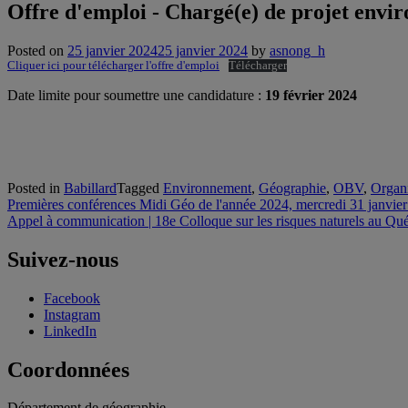
Offre d'emploi - Chargé(e) de projet envir
Posted on
25 janvier 2024
25 janvier 2024
by
asnong_h
Cliquer ici pour télécharger l'offre d'emploi
Télécharger
Date limite pour soumettre une candidature :
19 février 2024
Posted in
Babillard
Tagged
Environnement
,
Géographie
,
OBV
,
Organi
Navigation
Premières conférences Midi Géo de l'année 2024, mercredi 31 janvie
Appel à communication | 18e Colloque sur les risques naturels au Qué
de
l'article
Suivez-nous
Facebook
Instagram
LinkedIn
Coordonnées
Département de géographie