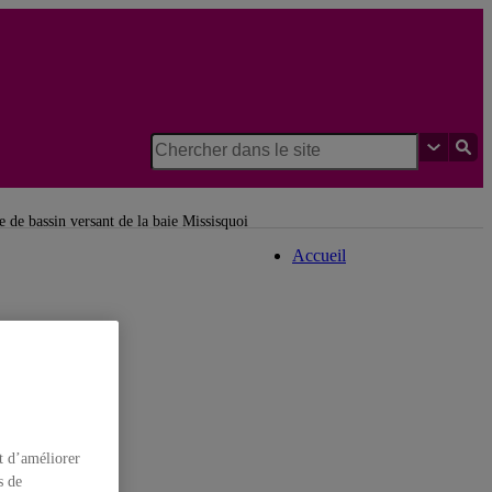
Département de
géographie
 de bassin versant de la baie Missisquoi
Accueil
t d’améliorer
s de