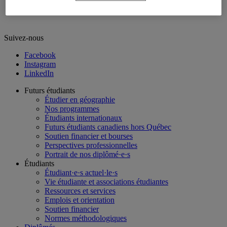
Nous joindre
Suivez-nous
Facebook
Instagram
LinkedIn
Futurs étudiants
Étudier en géographie
Nos programmes
Étudiants internationaux
Futurs étudiants canadiens hors Québec
Soutien financier et bourses
Perspectives professionnelles
Portrait de nos diplômé·e·s
Étudiants
Étudiant·e·s actuel·le·s
Vie étudiante et associations étudiantes
Ressources et services
Emplois et orientation
Soutien financier
Normes méthodologiques