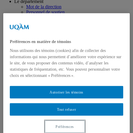
Le département
Mot de la direction
Personnel de soutien
Logos
Programmes
Premier cycle
Deuxième cycle
Doctorat en géographie
Préférences en matière de témoins
Directions des programmes
Corps enseignant
Nous utilisons des témoins (cookies) afin de collecter des
Professeur.e.s régulie.è.r.e.s
informations qui nous permettent d’améliorer votre expérience sur
Professeur.e.s associé.e.s
le site, de vous proposer des contenus vidéo, d’analyser les
Professeur.e.s invité.e.s
statistiques de fréquentation, etc. Vous pouvez personnaliser votre
Chargé.e.s de cours de géographie
choix en sélectionnant « Préférences ».
Recherche
Équipes et unités de recherche
Régles d’éthique
Axes de recherche
Autoriser les témoins
Publications
Mémoires et thèses
Laboratoires
Tout refuser
Équipements de recherche
Médias
Géographie à UQAM.tv
Préférences
Revue de presse