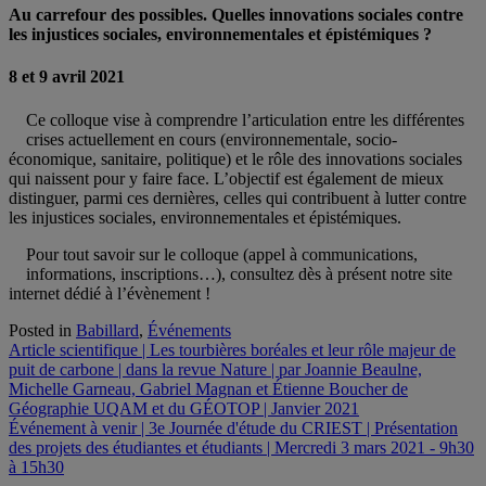
Au carrefour des possibles. Quelles innovations sociales contre
les injustices sociales, environnementales et épistémiques ?
8 et 9 avril 2021
Ce colloque vise à comprendre l’articulation entre les différentes
crises actuellement en cours (environnementale, socio-
économique, sanitaire, politique) et le rôle des innovations sociales
qui naissent pour y faire face. L’objectif est également de mieux
distinguer, parmi ces dernières, celles qui contribuent à lutter contre
les injustices sociales, environnementales et épistémiques.
Pour tout savoir sur le colloque (appel à communications,
informations, inscriptions…), consultez dès à présent notre site
internet dédié à l’évènement !
Posted in
Babillard
,
Événements
Navigation
Article scientifique | Les tourbières boréales et leur rôle majeur de
puit de carbone | dans la revue Nature | par Joannie Beaulne,
de
Michelle Garneau, Gabriel Magnan et Étienne Boucher de
l'article
Géographie UQAM et du GÉOTOP | Janvier 2021
Événement à venir | 3e Journée d'étude du CRIEST | Présentation
des projets des étudiantes et étudiants | Mercredi 3 mars 2021 - 9h30
à 15h30