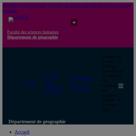
Accéder à la recherche
Accéder au menu pricipal
Accéder à la zone
centrale
Faculté des sciences humaines
Département de géographie
Événement
à venir | 6e
Colloque
international
Faculté
du CRISES
Département
des
| Au
UQAM
de
sciences
carrefour
géographie
humaines
des
possibles |
UQAM | 8
et 9 avril
2021
Département de géographie
Accueil