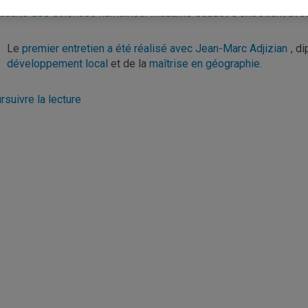
Faculté des sciences humaines
. Madame Gaudet s’entretient ave
Le
premier entretien a été réalisé avec Jean-Marc Adjizian
, d
développement local
et de la
maîtrise en géographie
.
rsuivre la lecture