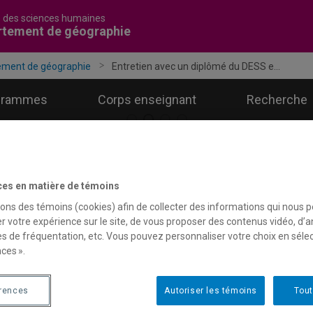
é des sciences humaines
rtement de géographie
ement de géographie
Entretien avec un diplômé du DESS e...
grammes
Corps enseignant
Recherche
ces en matière de témoins
ntretien avec un diplômé du 
sons des témoins (cookies) afin de collecter des informations qui nous 
r votre expérience sur le site, de vous proposer des contenus vidéo, d’a
erritoriale et développement 
es de fréquentation, etc. Vous pouvez personnaliser votre choix en séle
n géographie | Série: « Ici, 
ces ».
érences
Autoriser les témoins
Tout
ci, on change le monde
» est une série d’entretiens rédigés par