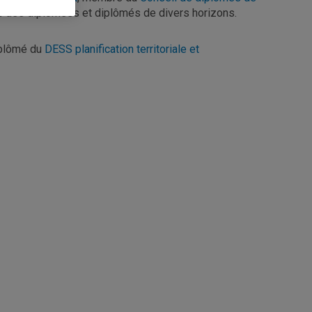
c des diplômées et diplômés de divers horizons.
iplômé du
DESS planification territoriale et