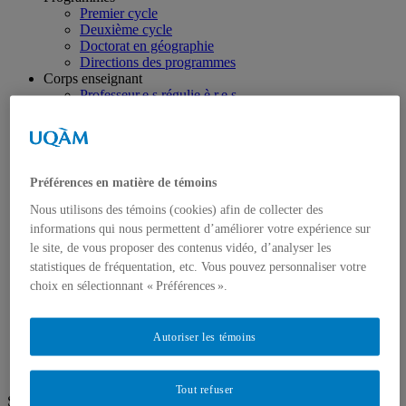
Premier cycle
Deuxième cycle
Doctorat en géographie
Directions des programmes
Corps enseignant
Professeur.e.s régulie.è.r.e.s
Professeur.e.s associé.e.s
Professeur.e.s invité.e.s
Chargé.e.s de cours de géographie
Recherche
Équipes et unités de recherche
Préférences en matière de témoins
Régles d’éthique
Axes de recherche
Nous utilisons des témoins (cookies) afin de collecter des
Publications
informations qui nous permettent d’améliorer votre expérience sur
Mémoires et thèses
le site, de vous proposer des contenus vidéo, d’analyser les
Laboratoires
statistiques de fréquentation, etc. Vous pouvez personnaliser votre
Équipements de recherche
choix en sélectionnant « Préférences ».
Médias
Géographie à UQAM.tv
Revue de presse
Autoriser les témoins
Nous joindre
Tout refuser
Suivez-nous