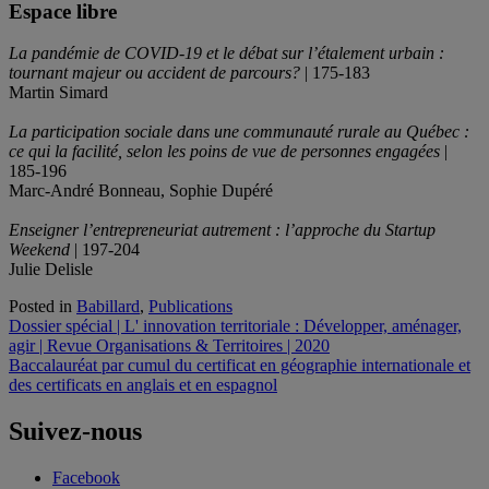
Espace libre
La pandémie de COVID-19 et le débat sur l’étalement urbain :
tournant majeur ou accident de parcours?
| 175-183
Martin Simard
La participation sociale dans une communauté rurale au Québec :
ce qui la facilité, selon les poins de vue de personnes engagées
|
185-196
Marc-André Bonneau, Sophie Dupéré
Enseigner l’entrepreneuriat autrement : l’approche du Startup
Weekend
| 197-204
Julie Delisle
Posted in
Babillard
,
Publications
Navigation
Dossier spécial | L' innovation territoriale : Développer, aménager,
agir | Revue Organisations & Territoires | 2020
de
Baccalauréat par cumul du certificat en géographie internationale et
l'article
des certificats en anglais et en espagnol
Suivez-nous
Facebook