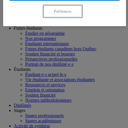
Facebook
Préférences
Instagram
LinkedIn
Futurs étudiants
Étudier en géographie
Nos programmes
Étudiants internationaux
Futurs étudiants canadiens hors Québec
Soutien financier et bourses
Perspectives professionnelles
Portrait de nos diplômé·e·s
Étudiants
Étudiant·e·s actuel·le·s
Vie étudiante et associations étudiantes
Ressources et services
Emplois et orientation
Soutien financier
Normes méthodologiques
Diplômés
Stages
Stages professionnels
Stages académiques
Activité de synthèse