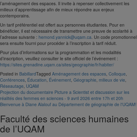
l’aménagement des espaces. Il invite à repenser collectivement les
milieux d’apprentissage afin de mieux répondre aux enjeux
contemporains.
Un tarif préférentiel est offert aux personnes étudiantes. Pour en
bénéficier, il est nécessaire de transmettre une preuve de scolarité à
l’adresse suivante :
hemond.yannick@uqam.ca
. Un code promotionnel
sera ensuite fourni pour procéder à l’inscription à tarif réduit.
Pour plus d’informations sur la programmation et les modalités
d’inscription, veuillez consulter le site officiel de l’événement :
https://sites.grenadine.uqam.ca/sites/geographie/fr/habiter/
Posted in
Babillard
Tagged
Aménagement des espaces
,
Colloque
,
Conférences
,
Éducation
,
Événement
,
Géographie
,
milieux de vie
,
Réseautage
,
UQAM
Navigation
Projection du documentaire Picture a Scientist et discussion sur les
réalités des femmes en sciences - 9 avril 2026 entre 17h et 20h
de
Bienvenue à Diane Alalouf au Département de géographie de l'UQAM!
l'article
Faculté des sciences humaines
de l’UQAM