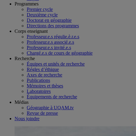
Programmes
Premier cycle
Deuxième cycle
Doctorat en géographie
Directions des programmes
Corps enseignant
Professeur.e.s régulie.è.r.e.s
Professeur.e.s associé.e.s
Professeur.e.s invité.e.s
Chargé.e.s de cours de géographie
Recherche
Équipes et unités de recherche
Régles d’éthique
Axes de recherche
Publications
Mémoires et thèses
Laboratoires
Équipements de recherche
Médias
Géographie à UQAM.tv
Revue de presse
Nous joindre