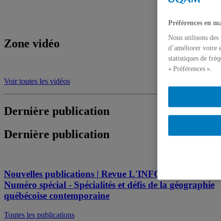
Préférences en ma
Nous utilisons des
Zone vidéo
d’améliorer votre e
statistiques de fré
« Préférences ».
Voir toutes les vidéos
Dernière publication
Dernière publication
Nouvelles publications | Revue L'INFO GÉO |
Numéro spécial - Spécialités et défis de la géographie
québécoise contemporaine
Toutes les publications