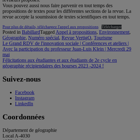
Vous pouvez aussi nous faire parvenir en tout temps des
propositions de textes pour les différentes sections de la revue. La
revue accepte la soumission de textes scientifiques en tout temps.
Pour plus de détails, téléchargez l'appel aux propositions
Télécharger
Posted in
Babillard
Tagged
Appel à propositions
,
Environnement
,
Géographie
,
Numéro spécial
,
Revue VertigO
,
Tourisme
Navigation
Le Grand RDV de l'innovation sociale | Conférences et ateliers |
Avec la participation du professeur Juan-Luis Klein | Mercredi 29
de
mai
l'article
Félicitations aux étudiantes et aux étudiants de 2e cycle en
géographie récipiendaires des bourses 2023 -2024 !
Suivez-nous
Facebook
Instagram
LinkedIn
Coordonnées
Département de géographie
Local A-4030