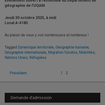
Événement ouvert à l’ensemble du Département de
géographie de l’UQAM
Jeudi 30 octobre 2025, à midi
Local A-4180
Au plaisir de vous y voir nombreuses et nombreux !
Tagged
Dynamique territoriale
,
Géographie humaine
,
Géographie internationale
,
Migration forcées
,
Mobilités
,
Nations Unies
,
Réfugiées
Pagination
Précédent
1
2
des
publications
Demande d’admission