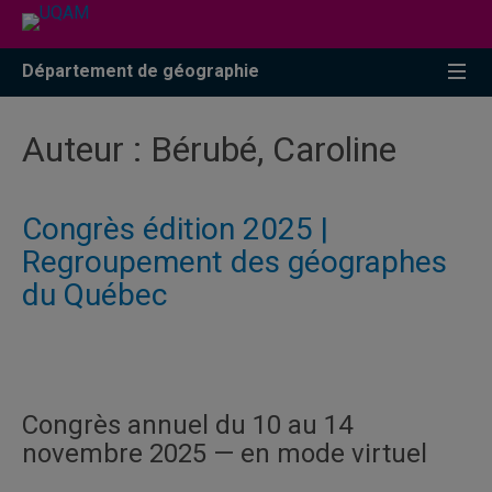
Accéder
Accéder
Accéder
à
au
à
la
menu
la
Département de géographie
recherche
pricipal
zone
centrale
Auteur :
Bérubé, Caroline
Congrès édition 2025 |
Regroupement des géographes
du Québec
Congrès annuel du 10 au 14
novembre 2025 — en mode virtuel