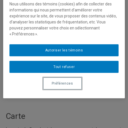
Nous utilisons des témoins (cookies) afin de collecter des
Adresse civique
informations qui nous permettent d’améliorer votre
expérience sur le site, de vous proposer des contenus vidéo,
d’analyser les statistiques de fréquentation, etc. Vous
Université du Québec à Montréal
pouvez personnaliser votre choix en sélectionnant
Département de géographie
« Préférences ».
Local A-4030
1255, St-Denis
Montréal (Québec) H2X 3R9
Autoriser les témoins
Tout refuser
Téléphone et télécopieur
Secrétariat: (514) 987-4131
Préférences
Télécopieur: (514) 987-6784
dept.geographie@uqam.ca
Carte