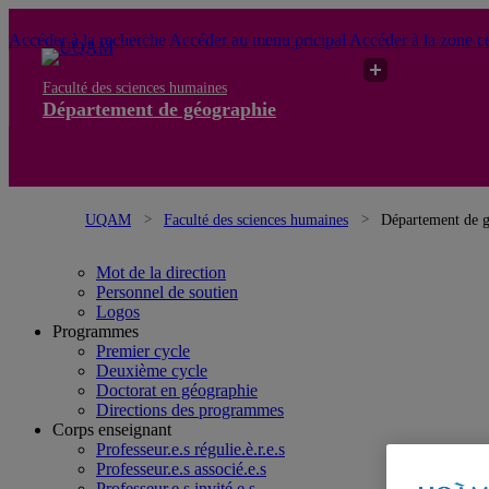
Accéder à la recherche
Accéder au menu pricipal
Accéder à la zone ce
Faculté des sciences humaines
Département de géographie
UQAM
Faculté des sciences humaines
Département de 
Mot de la direction
Personnel de soutien
Logos
Programmes
Premier cycle
Deuxième cycle
Doctorat en géographie
Directions des programmes
Corps enseignant
Professeur.e.s régulie.è.r.e.s
Professeur.e.s associé.e.s
Professeur.e.s invité.e.s