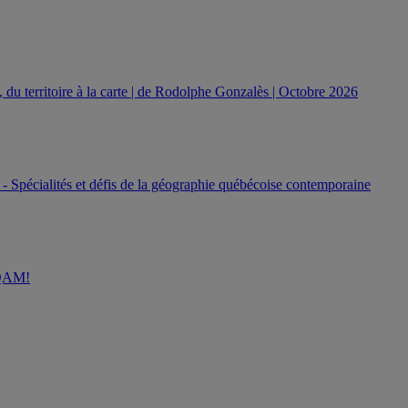
e, du territoire à la carte | de Rodolphe Gonzalès | Octobre 2026
 Spécialités et défis de la géographie québécoise contemporaine
UQAM!